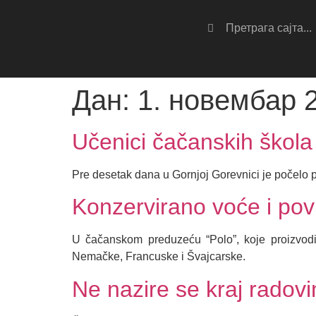
Дан:
1. новембар 
Učenici čačanskih škola
Pre desetak dana u Gornjoj Gorevnici je počelo 
Konzervirano voće i pov
U čačanskom preduzeću “Polo”, koje proizvodi 
Nemačke, Francuske i Švajcarske.
Ne nazire se kraj radov