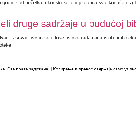
 godine od početka rekonstrukcije nije dobila svoj konačan izgle
želi druge sadržaje u budućoj bib
Ivan Tasovac uverio se u loše uslove rada čačanskih bibliotekar
oteke.
ка. Сва права задржана. | Kопирање и пренос садржаја само уз пи