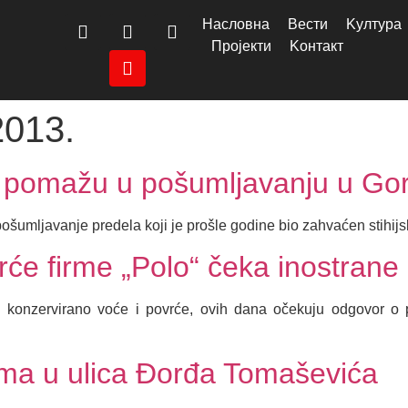
Насловна
Вести
Kултура
Пројекти
Kонтакт
2013.
 pomažu u pošumljavanju u Gor
pošumljavanje predela koji je prošle godine bio zahvaćen stihij
rće firme „Polo“ čeka inostrane
konzervirano voće i povrće, ovih dana očekuju odgovor o pl
ima u ulica Đorđa Tomaševića