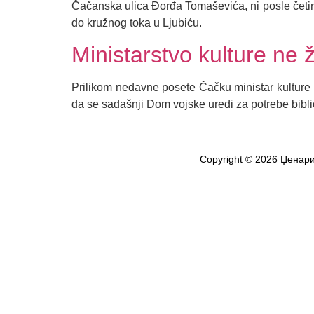
Čačanska ulica Đorđa Tomaševića, ni posle četiri
do kružnog toka u Ljubiću.
Ministarstvo kulture ne 
Prilikom nedavne posete Čačku ministar kulture 
da se sadašnji Dom vojske uredi za potrebe bibli
Copyright © 2026 Џенари