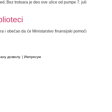
d. Bez trotoara je deo ove ulice od pumpe 7. juli
lioteci
a i obećao da će Ministarstvo finansijski pomoći
сану дозволу. | Импресум