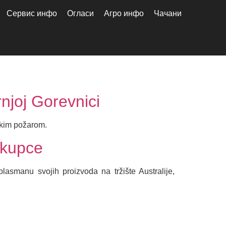
Сервис инфо
Огласи
Агро инфо
Чачани
njoj Gorevnici
skim požarom.
 kupce
asmanu svojih proizvoda na tržište Australije,