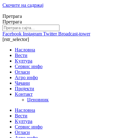
Скочите на садржај
Претрага
Претрага
Facebook
Instagram
Twitter
Broadcast-tower
[rstr_selector]
Насловна
Вести
Kултура
Сервис инфо
Огласи
Агро инфо
Чачани
Пројекти
Kонтакт
Ценовник
Насловна
Вести
Kултура
Сервис инфо
Огласи
Агро инфо