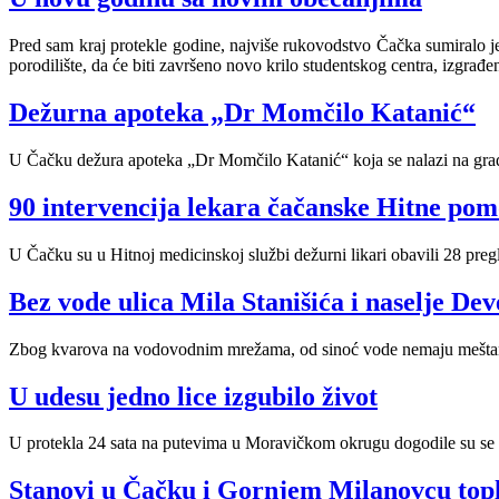
Pred sam kraj protekle godine, najviše rukovodstvo Čačka sumiralo j
porodilište, da će biti završeno novo krilo studentskog centra, izgra
Dežurna apoteka „Dr Momčilo Katanić“
U Čačku dežura apoteka „Dr Momčilo Katanić“ koja se nalazi na grad
90 intervencija lekara čačanske Hitne pom
U Čačku su u Hitnoj medicinskoj službi dežurni likari obavili 28 pregl
Bez vode ulica Mila Stanišića i naselje Dev
Zbog kvarova na vodovodnim mrežama, od sinoć vode nemaju meštani 
U udesu jedno lice izgubilo život
U protekla 24 sata na putevima u Moravičkom okrugu dogodile su se d
Stanovi u Čačku i Gornjem Milanovcu topl