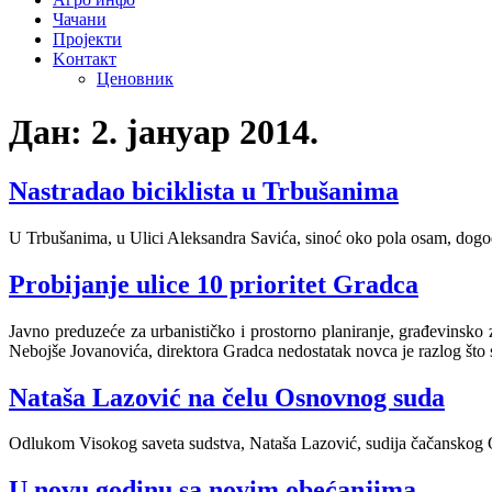
Чачани
Пројекти
Kонтакт
Ценовник
Дан:
2. јануар 2014.
Nastradao biciklista u Trbušanima
U Trbušanima, u Ulici Aleksandra Savića, sinoć oko pola osam, dogodil
Probijanje ulice 10 prioritet Gradca
Javno preduzeće za urbanističko i prostorno planiranje, građevinsko 
Nebojše Jovanovića, direktora Gradca nedostatak novca je razlog što 
Nataša Lazović na čelu Osnovnog suda
Odlukom Visokog saveta sudstva, Nataša Lazović, sudija čačanskog 
U novu godinu sa novim obećanjima