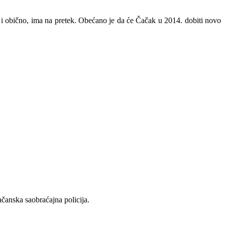
 i obično, ima na pretek. Obećano je da će Čačak u 2014. dobiti novo
čanska saobraćajna policija.