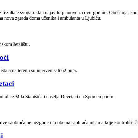
e rezultate svoga rada i najavilo planove za ovu godinu. Obećanja, kao
đena nova zgrada doma učenika i ambulanta u Ljubiću.
skom šetalištu.
oći
eda a na terenu su intervenisali 62 puta.
etaci
ulice Mila Stanišića i naselja Devetaci na Spomen parku.
ve saobraćajne nezgode i to obe na saobraćajnicama koje kontroliše ča
i