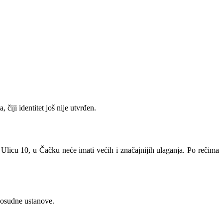
iji identitet još nije utvrđen.
 Ulicu 10, u Čačku neće imati većih i značajnijih ulaganja. Po rečima
vosudne ustanove.