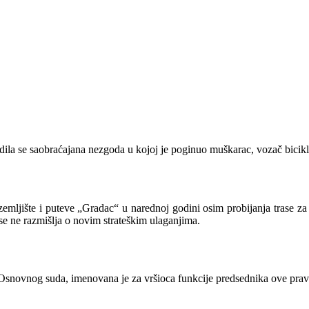
a se saobraćajana nezgoda u kojoj je poginuo muškarac, vozač bicikla, č
zemljište i puteve „Gradac“ u narednoj godini osim probijanja trase za
se ne razmišlja o novim strateškim ulaganjima.
Osnovnog suda, imenovana je za vršioca funkcije predsednika ove pra