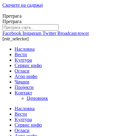
Скочите на садржај
Претрага
Претрага
Facebook
Instagram
Twitter
Broadcast-tower
[rstr_selector]
Насловна
Вести
Kултура
Сервис инфо
Огласи
Агро инфо
Чачани
Пројекти
Kонтакт
Ценовник
Насловна
Вести
Kултура
Сервис инфо
Огласи
Агро инфо