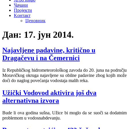
Чачани
Пројекти
Kонтакт
Ценовник
Дан:
17. јун 2014.
Najavljene padavine, kritično u
Dragačevu i na Čemernici
Iz Republičkog hidrometeorološkog zavoda do 20. juna na području
Moravičkog okruga najavljene su obilne padavine zbog kojih može
doći do naglog povećanja vodostaja malih reka.
Užički Vodovod aktivira još dva
alternativna izvora
Bude li ova godina sušna, Užice bi moglo da se suoči sa dodatnim
problemom u vodosnabdevanju.