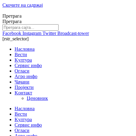
Скочите на садржај
Претрага
Претрага
Facebook
Instagram
Twitter
Broadcast-tower
[rstr_selector]
Насловна
Вести
Kултура
Сервис инфо
Огласи
Агро инфо
Чачани
Пројекти
Kонтакт
Ценовник
Насловна
Вести
Kултура
Сервис инфо
Огласи
Агро инфо