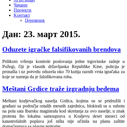
Чачани
Пројекти
Kонтакт
Ценовник
Дан:
23. март 2015.
Oduzete igračke falsifikovanih brendova
Prilikom vršenja kontrole poslovanja jedne trgovinske radnje u
Požegi, čiji je vlasnik državljanka Republike Kine, policija je
pronašla i uz potvrdu oduzela oko 70 kutija raznih vrsta igračaka za
koje se sumnja da je falsifikovana roba.
Meštani Grdice traže izgradnju bedema
Meštani kraljevačkog naselja Grdica, kojima su se pridružili i
građani sa područja ostalih mesnih zajednica, blokirali su u subotu
na pola sata Ibarsku magistralu kod skretanja za ovo naselje, u znak
protesta što lokalna samouprava u Kraljevu deset meseci od
katastrofalnih poplava još ništa nije učinila nа plаnu zаštite
domаćinstаvа sа plavne teritorije.