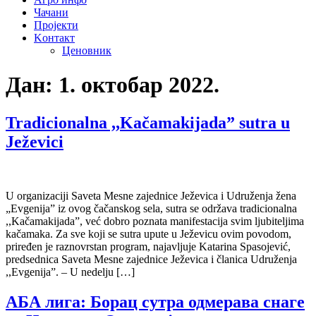
Чачани
Пројекти
Kонтакт
Ценовник
Дан:
1. октобар 2022.
Tradicionalna ,,Kačamakijada” sutra u
Ježevici
U organizaciji Saveta Mesne zajednice Ježevica i Udruženja žena
„Evgenija” iz ovog čačanskog sela, sutra se održava tradicionalna
,,Kačamakijada”, već dobro poznata manifestacija svim ljubiteljima
kačamaka. Za sve koji se sutra upute u Ježevicu ovim povodom,
priređen je raznovrstan program, najavljuje Katarina Spasojević,
predsednica Saveta Mesne zajednice Ježevica i članica Udruženja
,,Evgenija”. – U nedelju […]
АБА лига: Борац сутра одмерава снаге