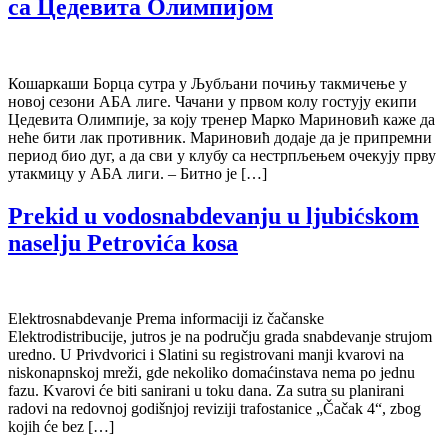
са Цедевита Олимпијом
Кошаркаши Борца сутра у Љубљани почињу такмичење у
новој сезони АБА лиге. Чачани у првом колу гостују екипи
Цедевита Олимпије, за коју тренер Марко Мариновић каже да
неће бити лак противник. Мариновић додаје да је припремни
период био дуг, а да сви у клубу са нестрпљењем очекују прву
утакмицу у АБА лиги. – Битно је […]
Prekid u vodosnabdevanju u ljubićskom
naselju Petrovića kosa
Elektrosnabdevanje Prema informaciji iz čačanske
Elektrodistribucije, jutros je na području grada snabdevanje strujom
uredno. U Privdvorici i Slatini su registrovani manji kvarovi na
niskonapnskoj mreži, gde nekoliko domaćinstava nema po jednu
fazu. Kvarovi će biti sanirani u toku dana. Za sutra su planirani
radovi na redovnoj godišnjoj reviziji trafostanice „Čačak 4“, zbog
kojih će bez […]