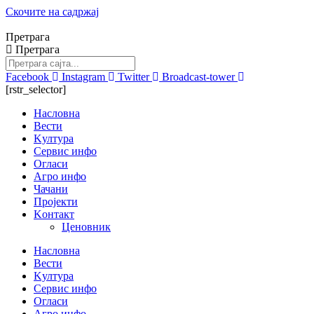
Скочите на садржај
Претрага
Претрага
Facebook
Instagram
Twitter
Broadcast-tower
[rstr_selector]
Насловна
Вести
Kултура
Сервис инфо
Огласи
Агро инфо
Чачани
Пројекти
Kонтакт
Ценовник
Насловна
Вести
Kултура
Сервис инфо
Огласи
Агро инфо