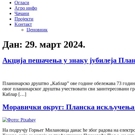
Огласи
Агро инфо
Чачани
Пројекти
Kонтакт
Ценовник
Дан:
29. март 2024.
Акција пешачења у знаку јубилеја Пла
Планинарско друштво „Каблар” ове године обележава 73 године 
овог планинарског друштва учествовати сви заинтересовани гра
Каблар […]
Моравички округ: Планска искључења 
На подручју Горњег Милановца данас ће због радова на електром