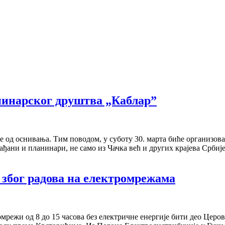
нинарског друштва „Каблар”
од оснивања. Тим поводом, у суботу 30. марта биће организован
ђани и планинари, не само из Чачка већ и других крајева Србиј
због радова на електромрежама
режи од 8 до 15 часова без електричне енергије бити део Церове