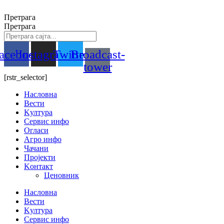
Скочите
на
Претрага
садржај
Претрага
acebook
Instagram
Twitter
Broadcast-
tower
[rstr_selector]
Насловна
Вести
Kултура
Сервис инфо
Огласи
Агро инфо
Чачани
Пројекти
Kонтакт
Ценовник
Насловна
Вести
Kултура
Сервис инфо