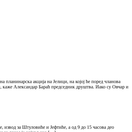
а планинарска акција на Јелици, на којој ће поред чланова
е, каже Александар Бараћ председник друштва. Иако су Овчар и
, извод за Штуловиће и Јефтиће, а од 9 до 15 часова део