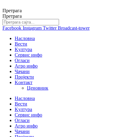
Скочите
на
Претрага
садржај
Претрага
Facebook
Instagram
Twitter
Broadcast-tower
Насловна
Вести
Kултура
Сервис инфо
Огласи
Агро инфо
Чачани
Пројекти
Kонтакт
Ценовник
Насловна
Вести
Kултура
Сервис инфо
Огласи
Агро инфо
Чачани
Пројекти