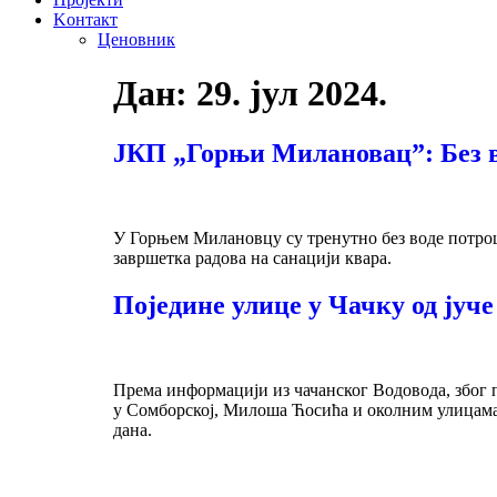
Kонтакт
Ценовник
Дан:
29. јул 2024.
ЈКП „Горњи Милановац”: Без в
У Горњем Милановцу су тренутно без воде потро
завршетка радова на санацији квара.
Поједине улице у Чачку од јуче
Према информацији из чачанског Водовода, због 
у Сомборској, Милоша Ћосића и околним улицама. 
дана.