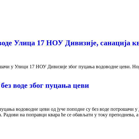
оде Улица 17 НОУ Дивизије, санација кв
шачи у Улици 17 НОУ Дивизије због пуцања водоводне цеви. Нор
 без воде због пуцања цеви
пуцања водоводне цеви од јуче поподне су без воде потрошачи у
Радови на поправци квара ће се обављати у току преподнева, а 