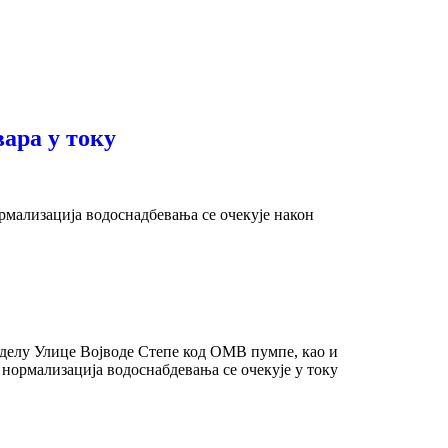
ара у току
мализација водоснадбевања се очекује након
 делу Улице Војводе Степе код ОМВ пумпе, као и
нормализација водоснабдевања се очекује у току