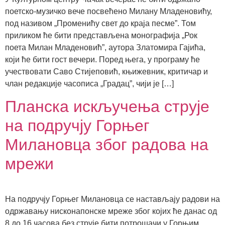
поетско-музичко вече посвећено Милану Младеновићу,
под називом „Променићу свет до краја песме”. Том
приликом ће бити представљена монографија „Рок
поета Милан Младеновић”, аутора Златомира Гајића,
који ће бити гост вечери. Поред њега, у програму ће
учествовати Саво Стијеповић, књижевник, критичар и
члан редакције часописа „Градац”, чији је […]
Планска искључења струје
на подручју Горњег
Милановца због радова на
мрежи
На подручју Горњег Милановца се настављају радови на
одржавању нисконапонске мреже због којих ће данас од
8 до 16 часова без струје бити потрошачи у Горњим