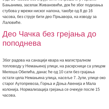
Бањанима, заселак Живановићи, док ће због подизања
стубова у мрежи ниског напона, такође од 8 до 16
часова, без струје бити део Прњавора, на изводу за
Лаловиће.
Део Чачка без грејања до
поподнева
Због радова на санацији квара на магистралном
топловоду у Немањиној улици, на раскрсници са улицом
Милоша Обилића, данас ће од 10 сати без грајања
остати цела Немањина улица, насеље 7. Јули, улице око
старог Аутопревоза, Горња и Доња Авенија и Мала
колонија. Нормализација грејања се очекује после 15
часова.