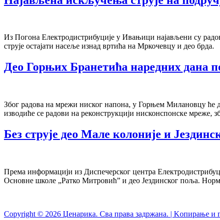
Из Погона Електродистрибуције у Ивањици најављени су радови н
струје остајати насеље изнад вртића на Мркочевцу и део брда.
Део Горњих Бранетића наредних дана по
Због радова на мрежи ниског напона, у Горњем Милановцу ће да
изводиће се радови на реконструкцији нисконспонске мреже, збо
Без струје део Мале колоније и Јездинс
Према информацији из Диспечерског центра Електродистрибуције
Основне школе „Ратко Митровић” и део Јездинског поља. Норма
Copyright © 2026 Џенарика. Сва права задржана. | Kопирање и 