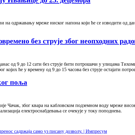
а одржавању мреже ниског напона који ће се изводити од данас д
времено без струје због неопходних радо
нас од 9 до 12 сати без струје бити потрошачи у улицама Тихом
г којих ће у времену од 9 до 15 часова без струје остајати пот
ког поља
 Чачак, због квара на кабловском подземном воду мреже високог
лизација електроснабдевања се очекује у току поподнева.
пренос садржаја само уз писану дозволу. | Импресум