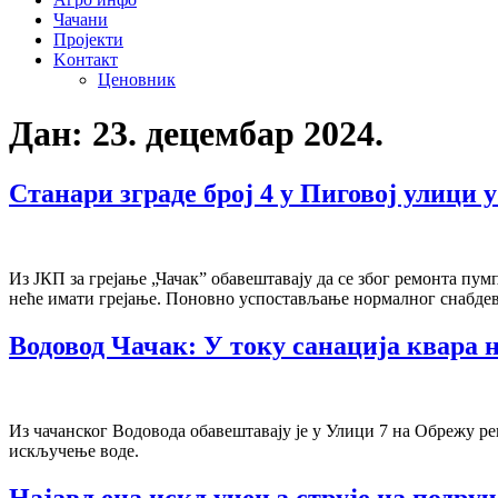
Чачани
Пројекти
Kонтакт
Ценовник
Дан:
23. децембар 2024.
Станари зграде број 4 у Пиговој улици 
Из ЈКП за грејање „Чачак” обавештавају да се због ремонта пум
неће имати грејање. Поновно успостављање нормалног снабдева
Водовод Чачак: У току санација квара 
Из чачанског Водовода обавештавају је у Улици 7 на Обрежу рег
искључење воде.
Најављена искључења струје на подруч