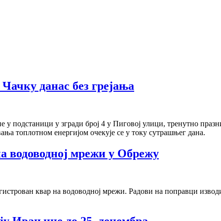
у Чачку данас без грејања
пе у подстаници у згради број 4 у Пиговој улици, тренутно празни
ња топлотном енергијом очекује се у току сутрашњег дана.
на водоводној мрежи у Обрежу
истрован квар на водоводној мрежи. Радови на поправци изводиће
ју Ивањице до 25. децембра