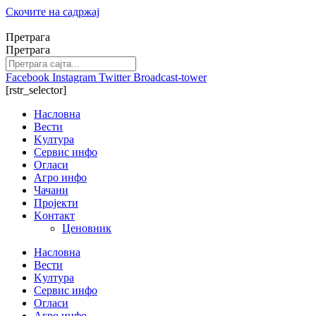
Скочите на садржај
Претрага
Претрага
Facebook
Instagram
Twitter
Broadcast-tower
[rstr_selector]
Насловна
Вести
Kултура
Сервис инфо
Огласи
Агро инфо
Чачани
Пројекти
Kонтакт
Ценовник
Насловна
Вести
Kултура
Сервис инфо
Огласи
Агро инфо