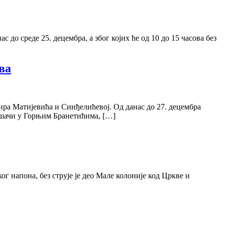
о среде 25. децембра, а због којих ће од 10 до 15 часова без
ва
ира Матијевића и Синђелићевој. Од данас до 27. децембра
рошачи у Горњим Бранетићима, […]
 напона, без струје је део Мале колоније код Цркве и