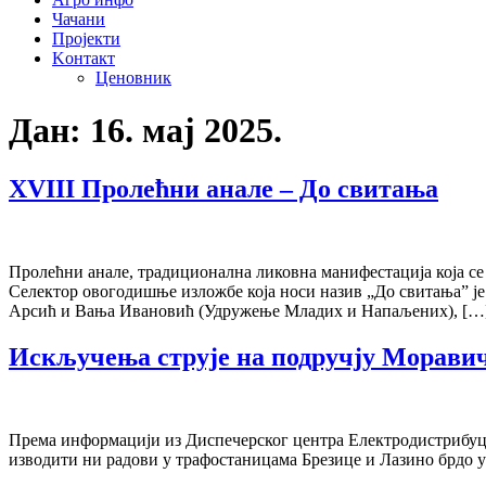
Чачани
Пројекти
Kонтакт
Ценовник
Дан:
16. мај 2025.
XVIII Пролећни анале – До свитања
Пролећни анале, традиционална ликовна манифестација која се 
Селектор овогодишње изложбе која носи назив „До свитања” је
Арсић и Вања Ивановић (Удружење Младих и Напаљених), […
Искључења струје на подручју Моравич
Према информацији из Диспечерског центра Електродистрибуције
изводити ни радови у трафостаницама Брезице и Лазино брдо у 