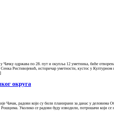
у Чачку одржава по 28. пут и окупља 12 уметника, биће отворена
 Сенка Ристивојевић, историчар уметности, кустос у Културном
]
ког округа
 Чачак, радови који су били планирани за данас у деловима Обр
Рошцима. Уколико се радови буду изводили, потрошачи који се н