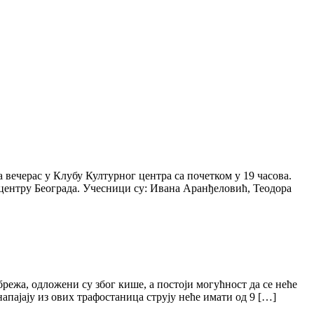
 вечерас у Клубу Културног центра са почетком у 19 часова.
 центру Београда. Учесници су: Ивана Аранђеловић, Теодора
ежа, одложени су због кише, а постоји могућност да се неће
апајају из ових трафостаница струју неће имати од 9 […]