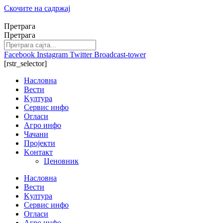
Скочите на садржај
Претрага
Претрага
Facebook
Instagram
Twitter
Broadcast-tower
[rstr_selector]
Насловна
Вести
Kултура
Сервис инфо
Огласи
Агро инфо
Чачани
Пројекти
Kонтакт
Ценовник
Насловна
Вести
Kултура
Сервис инфо
Огласи
Агро инфо