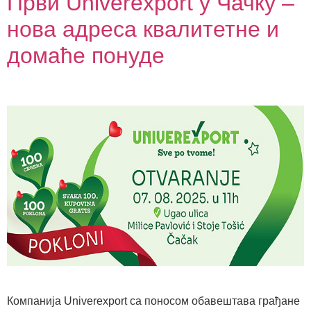
Први Univerexport у Чачку –
нова адреса квалитетне и
домаће понуде
Компанија Univerexport са поносом обавештава грађане