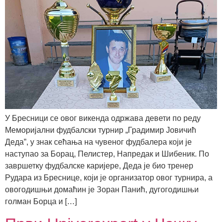
У Бресници се овог викенда одржава девети по реду
Меморијални фудбалски турнир „Градимир Јовичић
Деда”, у знак сећања на чувеног фудбалера који је
наступао за Борац, Пелистер, Напредак и Шибеник. По
завршетку фудбалске каријере, Деда је био тренер
Рудара из Бреснице, који је организатор овог турнира, а
овогодишњи домаћин је Зоран Панић, дугогодишњи
голман Борца и […]