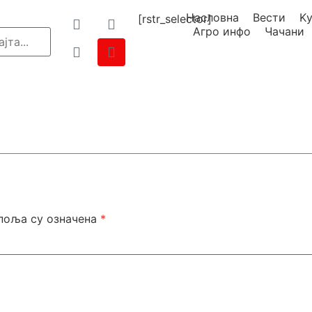
Насловна
Вести
K
[rstr_selector]
Агро инфо
Чачани
поља су означена
*