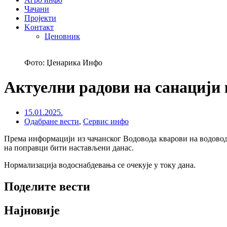
Чачани
Пројекти
Kонтакт
Ценовник
Фото: Џенарика Инфо
Актуелни радови на санацији 
15.01.2025.
Одабране вести
,
Сервис инфо
Према информацији из чачанског Водовода кварови на водовод
на поправци бити настављени данас.
Нормализација водоснабдевања се очекује у току дана.
Поделите вести
Најновије