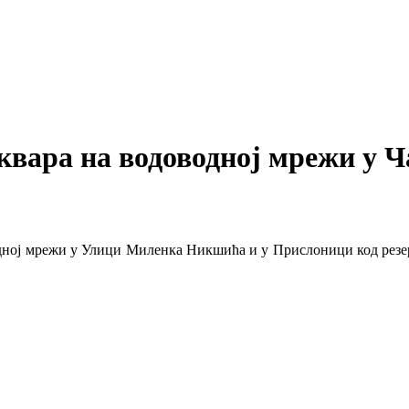
квара на водоводној мрежи у 
ној мрежи у Улици Миленка Никшића и у Прислоници код резерв