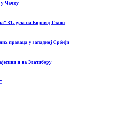
а у Чачку
а” 31. јула на Боровој Глави
тних праваца у западној Србији
ајетини и на Златибору
”