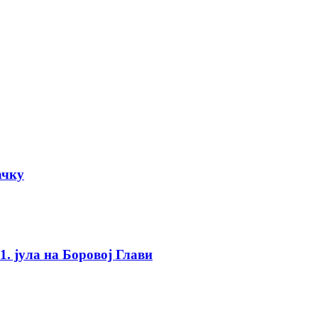
ачку
. јула на Боровој Глави