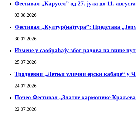
Фестивал „Карусел” од 27. јула до 11. август
03.08.2026
Фестивал „Култур(на)тура”: Представа „Јерм
30.07.2026
Измене у саобраћају због радова на више пу
25.07.2026
Тродневни „Летњи улични ерски кабаре“ у Ч
24.07.2026
Почео Фестивал „Златне хармонике Краљева
22.07.2026