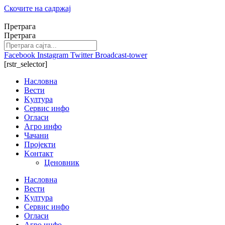
Скочите на садржај
Претрага
Претрага
Facebook
Instagram
Twitter
Broadcast-tower
[rstr_selector]
Насловна
Вести
Kултура
Сервис инфо
Огласи
Агро инфо
Чачани
Пројекти
Kонтакт
Ценовник
Насловна
Вести
Kултура
Сервис инфо
Огласи
Агро инфо