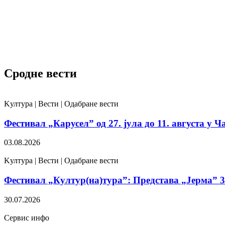
Сродне вести
Kултура | Вести | Одабране вести
Фестивал „Карусел” од 27. јула до 11. августа у Ч
03.08.2026
Kултура | Вести | Одабране вести
Фестивал „Култур(на)тура”: Представа „Јерма” 31
30.07.2026
Сервис инфо