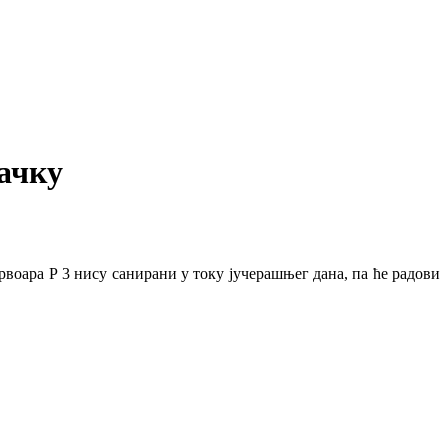
Чачку
оара Р 3 нису санирани у току јучерашњег дана, па ће радови