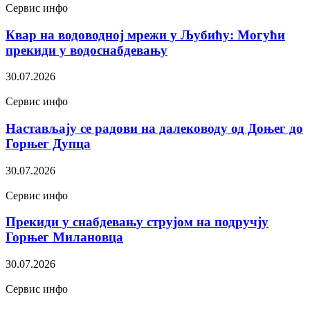
Сервис инфо
Квар на водоводној мрежи у Љубићу: Могући
прекиди у водоснабдевању
30.07.2026
Сервис инфо
Настављају се радови на далеководу од Доњег до
Горњег Дупца
30.07.2026
Сервис инфо
Прекиди у снабдевању струјом на подручју
Горњег Милановца
30.07.2026
Сервис инфо