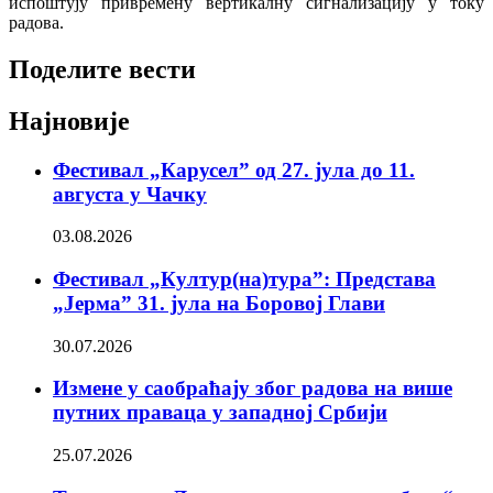
испоштују привремену вертикалну сигнализацију у току
радова.
Поделите вести
Најновије
Фестивал „Карусел” од 27. јула до 11.
августа у Чачку
03.08.2026
Фестивал „Култур(на)тура”: Представа
„Јерма” 31. јула на Боровој Глави
30.07.2026
Измене у саобраћају због радова на више
путних праваца у западној Србији
25.07.2026