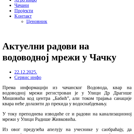
Чачани
Пројекти
Kонтакт
Ценовник
Актуелни радови на
водоводној мрежи у Чачку
22.12.2025.
Сервис инфо
Према информацији из чачанског Водовода, квар на
водоводној мрежи регистрован је у Улици Др Драгише
Мишовића код центра „Бабић”, али током трајања санације
квара неће долазити до прекида у водоснабдевању.
У току преподнева изводиће се и радови на канализационој
мрежи у Улици Радише Живковића.
Из овог предузећа апелују на учеснике у саобраћају, да