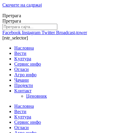
Скочите на садржај
Претрага
Претрага
Facebook
Instagram
Twitter
Broadcast-tower
[rstr_selector]
Насловна
Вести
Kултура
Сервис инфо
Огласи
Агро инфо
Чачани
Пројекти
Kонтакт
Ценовник
Насловна
Вести
Kултура
Сервис инфо
Огласи
Агро инфо