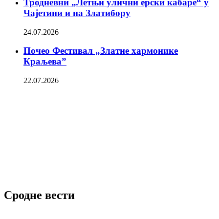
Тродневни „Летњи улични ерски кабаре“ у
Чајетини и на Златибору
24.07.2026
Почео Фестивал „Златне хармонике
Краљева”
22.07.2026
Сродне вести