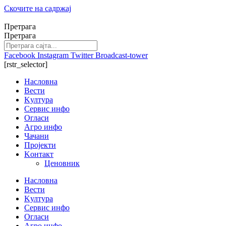
Скочите на садржај
Претрага
Претрага
Facebook
Instagram
Twitter
Broadcast-tower
[rstr_selector]
Насловна
Вести
Kултура
Сервис инфо
Огласи
Агро инфо
Чачани
Пројекти
Kонтакт
Ценовник
Насловна
Вести
Kултура
Сервис инфо
Огласи
Агро инфо