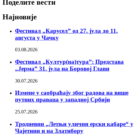
Поделите вести
Најновије
Фестивал „Карусел” од 27. јула до 11.
августа у Чачку
03.08.2026
Фестивал „Култур(на)тура”: Представа
„Јерма” 31. јула на Боровој Глави
30.07.2026
Измене у саобраћају због радова на више
путних праваца у западној Србији
25.07.2026
Тродневни „Летњи улични ерски кабаре“ у
Чајетини и на Златибору