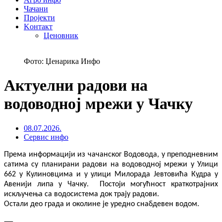
Чачани
Пројекти
Kонтакт
Ценовник
Фото: Џенарика Инфо
Актуелни радови на
водоводној мрежи у Чачку
08.07.2026.
Сервис инфо
Према информацији из чачанског Водовода, у преподневним
сатима су планирани радови на водоводној мрежи у Улици
662 у Кулиновцима и у улици Милорада Јевтовића Кудра у
Авенији липа у Чачку. Постоји могућност краткотрајних
искључења са водосистема док трају радови.
Остали део града и околине је уредно снабдевен водом.