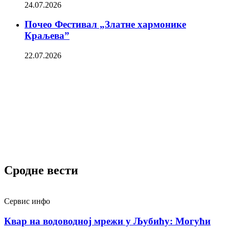
24.07.2026
Почео Фестивал „Златне хармонике
Краљева”
22.07.2026
Сродне вести
Сервис инфо
Квар на водоводној мрежи у Љубићу: Могући