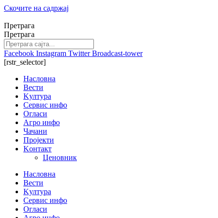
Скочите на садржај
Претрага
Претрага
Facebook
Instagram
Twitter
Broadcast-tower
[rstr_selector]
Насловна
Вести
Kултура
Сервис инфо
Огласи
Агро инфо
Чачани
Пројекти
Kонтакт
Ценовник
Насловна
Вести
Kултура
Сервис инфо
Огласи
Агро инфо