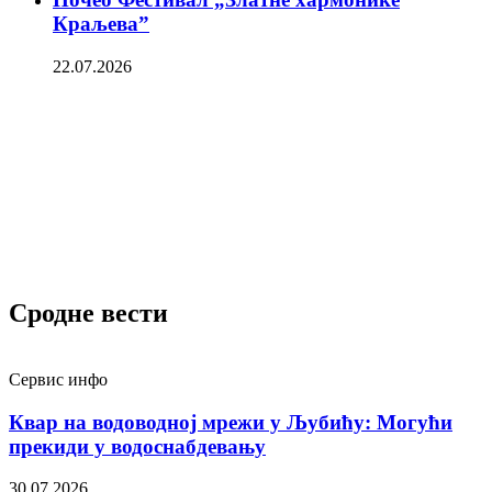
Краљева”
22.07.2026
Сродне вести
Сервис инфо
Квар на водоводној мрежи у Љубићу: Могући
прекиди у водоснабдевању
30.07.2026