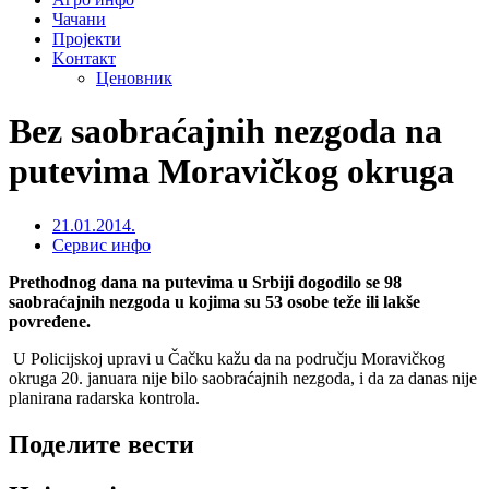
Чачани
Пројекти
Kонтакт
Ценовник
Bez saobraćajnih nezgoda na
putevima Moravičkog okruga
21.01.2014.
Сервис инфо
Prethodnog dana na putevima u Srbiji dogodilo se 98
saobraćajnih nezgoda u kojima su 53 osobe teže ili lakše
povređene.
U Policijskoj upravi u Čačku kažu da na području Moravičkog
okruga 20. januara nije bilo saobraćajnih nezgoda, i da za danas nije
planirana radarska kontrola.
Поделите вести