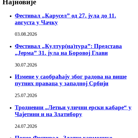
Најновије
Фестивал „Карусел” од 27. јула до 11.
августа у Чачку
03.08.2026
Фестивал „Култур(на)тура”: Представа
„Јерма” 31. јула на Боровој Глави
30.07.2026
Измене у саобраћају због радова на више
путних праваца у западној Србији
25.07.2026
Тродневни „Летњи улични ерски кабаре“ у
Чајетини и на Златибору
24.07.2026
Почео Фестивал „Златне хармонике