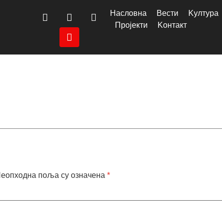
Насловна
Вести
Kултура
Пројекти
Kонтакт
еопходна поља су означена
*