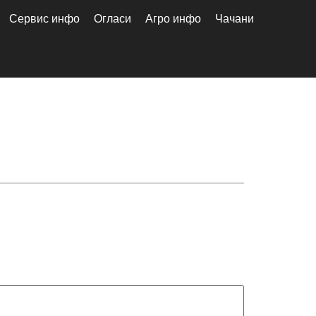
Сервис инфо
Огласи
Агро инфо
Чачани