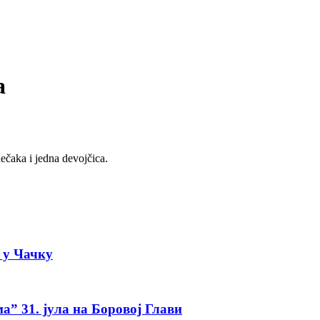
a
dečaka i jedna devojčica.
а у Чачку
а” 31. јула на Боровој Глави