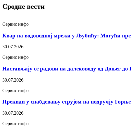
Сродне вести
Сервис инфо
Квар на водоводној мрежи у Љубићу: Могући пре
30.07.2026
Сервис инфо
Настављају се радови на далеководу од Доњег до
30.07.2026
Сервис инфо
Прекиди у снабдевању струјом на подручју Горњ
30.07.2026
Сервис инфо