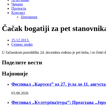
Чачани
Пројекти
Kонтакт
Ценовник
Čačak bogatiji za pet stanovnik
25.12.2013.
Сервис инфо
U čačanskom porodilištu 24. decembra rođeno je pet beba, i to četiri 
Поделите вести
Најновије
Фестивал „Карусел” од 27. јула до 11. август
03.08.2026
Фестивал „Култур(на)тура”: Представа „Јерм