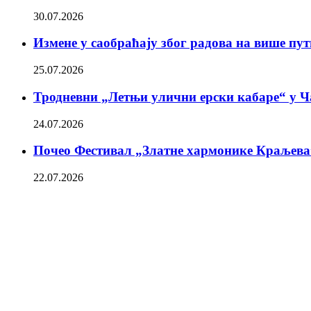
30.07.2026
Измене у саобраћају због радова на више пу
25.07.2026
Тродневни „Летњи улични ерски кабаре“ у Ч
24.07.2026
Почео Фестивал „Златне хармонике Краљева
22.07.2026