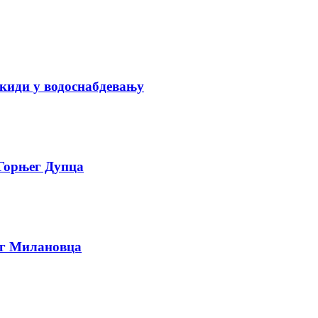
киди у водоснабдевању
 Горњег Дупца
ег Милановца