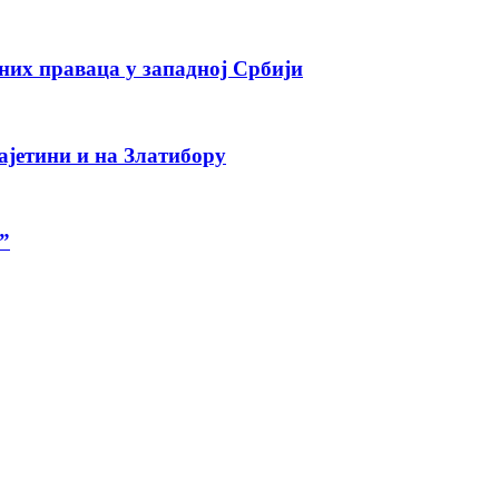
тних праваца у западној Србији
ајетини и на Златибору
”