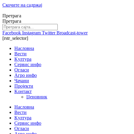
Скочите на садржај
Претрага
Претрага
Facebook
Instagram
Twitter
Broadcast-tower
[rstr_selector]
Насловна
Вести
Kултура
Сервис инфо
Огласи
Агро инфо
Чачани
Пројекти
Kонтакт
Ценовник
Насловна
Вести
Kултура
Сервис инфо
Огласи
Агро инфо