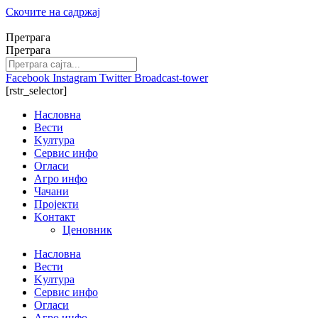
Скочите на садржај
Претрага
Претрага
Facebook
Instagram
Twitter
Broadcast-tower
[rstr_selector]
Насловна
Вести
Kултура
Сервис инфо
Огласи
Агро инфо
Чачани
Пројекти
Kонтакт
Ценовник
Насловна
Вести
Kултура
Сервис инфо
Огласи
Агро инфо