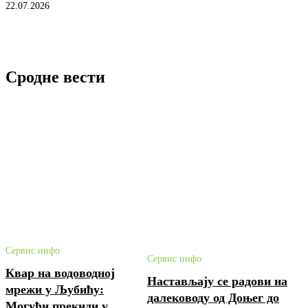
22.07.2026
Сродне вести
Сервис инфо
Сервис инфо
Квар на водоводној
Настављају се радови на
мрежи у Љубићу:
далеководу од Доњег до
Могући прекиди у