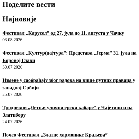
Поделите вести
Најновије
Фестивал „Карусел” од 27. јула до 11. августа у Чачку
03.08.2026
Фестивал „Култур(на)тура”: Представа „Јерма” 31. јула на
Боровој Глави
30.07.2026
Измене у саобраћају због радова на више путних праваца у
западној Србији
25.07.2026
Тродневни „Летњи улични ерски кабаре“ у Чајетини и на
Златибору
24.07.2026
Почео Фестивал „Златне хармонике Краљева”