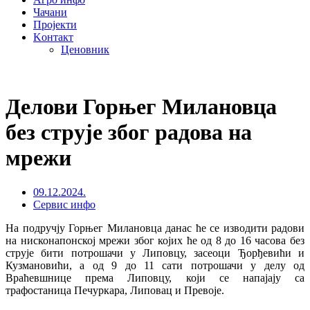
Чачани
Пројекти
Kонтакт
Ценовник
Делови Горњег Милановца
без струје због радова на
мрежи
09.12.2024.
Сервис инфо
На подручју Горњег Милановца данас ће се изводити радови
на нисконапонској мрежи због којих ће од 8 до 16 часова без
струје бити потрошачи у Липовцу, засеоци Ђорђевићи и
Кузмановићи, а од 9 до 11 сати потрошачи у делу од
Враћевшнице према Липовцу, који се напајају са
трафостаница Печуркара, Липовац и Превоје.