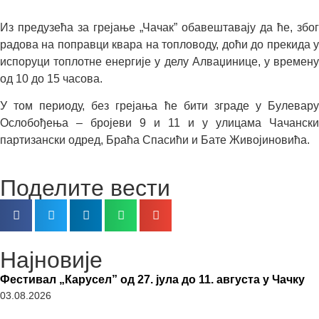
Из предузећа за грејање „Чачак” обавештавају да ће, због
радова на поправци квара на топловоду, доћи до прекида у
испоруци топлотне енергије у делу Алваџинице, у времену
од 10 до 15 часова.
У том периоду, без грејања ће бити зграде у Булевару
Ослобођења – бројеви 9 и 11 и у улицама Чачански
партизански одред, Браћа Спасићи и Бате Живојиновића.
Поделите вести
Најновије
Фестивал „Карусел” од 27. јула до 11. августа у Чачку
03.08.2026