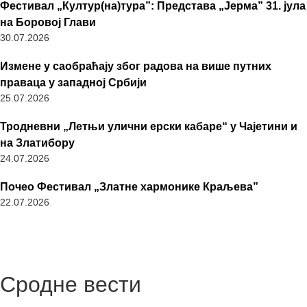
Фестивал „Култур(на)тура”: Представа „Јерма” 31. јула
на Боровој Глави
30.07.2026
Измене у саобраћају због радова на више путних
праваца у западној Србији
25.07.2026
Тродневни „Летњи улични ерски кабаре“ у Чајетини и
на Златибору
24.07.2026
Почео Фестивал „Златне хармонике Краљева”
22.07.2026
Сродне вести