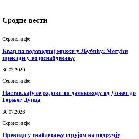
Сродне вести
Сервис инфо
Квар на водоводној мрежи у Љубићу: Могући
прекиди у водоснабдевању
30.07.2026
Сервис инфо
Настављају се радови на далеководу од Доњег до
Горњег Дупца
30.07.2026
Сервис инфо
Прекиди у снабдевању струјом на подручју