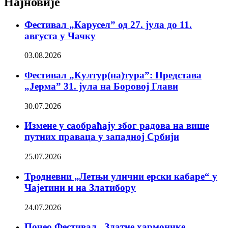
Најновије
Фестивал „Карусел” од 27. јула до 11.
августа у Чачку
03.08.2026
Фестивал „Култур(на)тура”: Представа
„Јерма” 31. јула на Боровој Глави
30.07.2026
Измене у саобраћају због радова на више
путних праваца у западној Србији
25.07.2026
Тродневни „Летњи улични ерски кабаре“ у
Чајетини и на Златибору
24.07.2026
Почео Фестивал „Златне хармонике