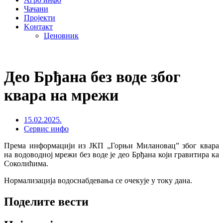
Чачани
Пројекти
Kонтакт
Ценовник
Део Брђана без воде због
квара на мрежи
15.02.2025.
Сервис инфо
Према информацији из ЈКП „Горњи Милановац” због квара
на водоводној мрежи без воде је део Брђана који гравитира ка
Соколићима.
Нормализација водоснабдевања се очекује у току дана.
Поделите вести