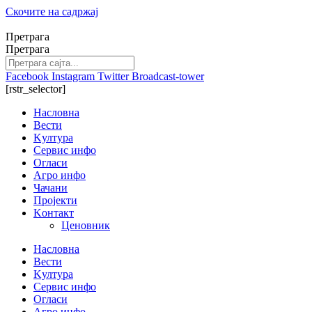
Скочите на садржај
Претрага
Претрага
Facebook
Instagram
Twitter
Broadcast-tower
[rstr_selector]
Насловна
Вести
Kултура
Сервис инфо
Огласи
Агро инфо
Чачани
Пројекти
Kонтакт
Ценовник
Насловна
Вести
Kултура
Сервис инфо
Огласи
Агро инфо