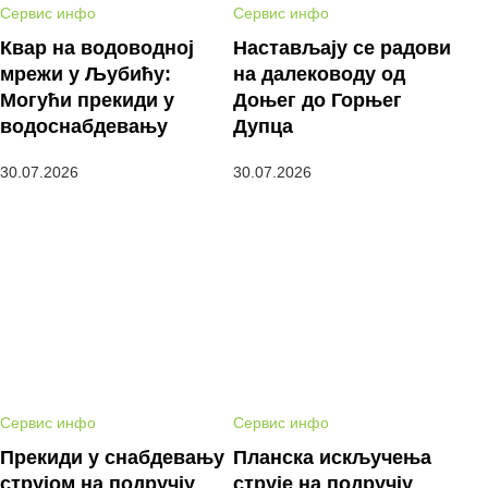
Сервис инфо
Сервис инфо
Квар на водоводној
Настављају се радови
мрежи у Љубићу:
на далеководу од
Могући прекиди у
Доњег до Горњег
водоснабдевању
Дупца
30.07.2026
30.07.2026
Сервис инфо
Сервис инфо
Прекиди у снабдевању
Планска искључења
струјом на подручју
струје на подручју