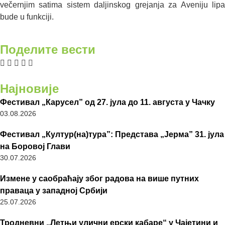
večernjim satima sistem daljinskog grejanja za Aveniju lipa
bude u funkciji.
Поделите вести
Најновије
Фестивал „Карусел” од 27. јула до 11. августа у Чачку
03.08.2026
Фестивал „Култур(на)тура”: Представа „Јерма” 31. јула
на Боровој Глави
30.07.2026
Измене у саобраћају због радова на више путних
праваца у западној Србији
25.07.2026
Тродневни „Летњи улични ерски кабаре“ у Чајетини и