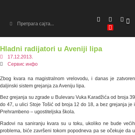
Сер
Аг
Hladni radijatori u Aveniji lipa
17.12.2013.
Сервис инфо
Zbog kvara na magistralnom vrelovodu, i danas je zatvoren
daljinski sistem grejanja za Aveniju lipa.
Bez grejanja su zgrade u Bulevaru Vuka Karadžića od broja 39
do 47, u ulici Stoje Tošić od broja 12 do 18, a bez grejanja je i
Prehrambeno – ugostiteljska škola.
Radovi na saniranju kvara su u toku, ukoliko ne bude većih
problema, biće završeni tokom popodneva pa se očekuje da u