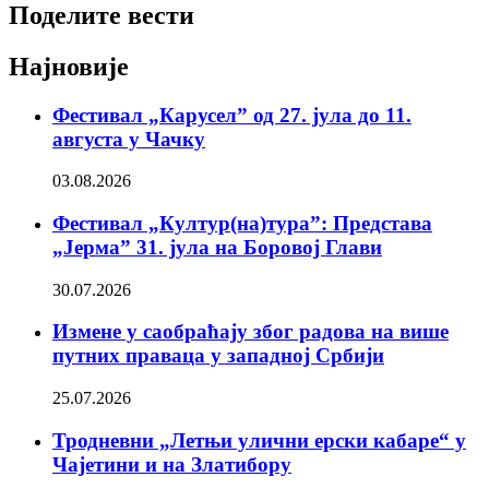
Поделите вести
Најновије
Фестивал „Карусел” од 27. јула до 11.
августа у Чачку
03.08.2026
Фестивал „Култур(на)тура”: Представа
„Јерма” 31. јула на Боровој Глави
30.07.2026
Измене у саобраћају због радова на више
путних праваца у западној Србији
25.07.2026
Тродневни „Летњи улични ерски кабаре“ у
Чајетини и на Златибору