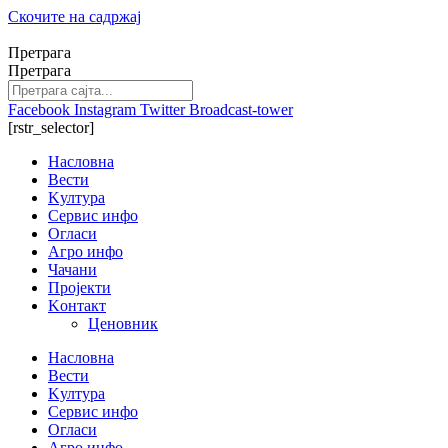
Скочите на садржај
Претрага
Претрага
Facebook
Instagram
Twitter
Broadcast-tower
[rstr_selector]
Насловна
Вести
Kултура
Сервис инфо
Огласи
Агро инфо
Чачани
Пројекти
Kонтакт
Ценовник
Насловна
Вести
Kултура
Сервис инфо
Огласи
Агро инфо