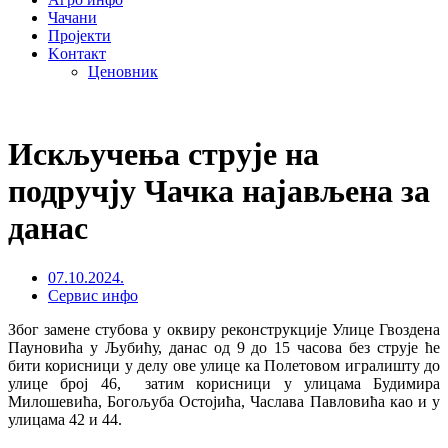
Чачани
Пројекти
Kонтакт
Ценовник
Искључења струје на
подручју Чачка најављена за
данас
07.10.2024.
Сервис инфо
Због замене стубова у оквиру реконструкције Улице Гвоздена
Пауновића у Љубићу, данас од 9 до 15 часова без струје ће
бити корисници у делу ове улице ка Полетовом игралишту до
улице број 46, затим корисници у улицама Будимира
Милошевића, Богољуба Остојића, Часлава Павловића као и у
улицама 42 и 44.