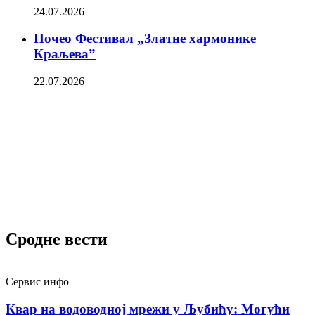
24.07.2026
Почео Фестивал „Златне хармонике
Краљева”
22.07.2026
Сродне вести
Сервис инфо
Квар на водоводној мрежи у Љубићу: Могући