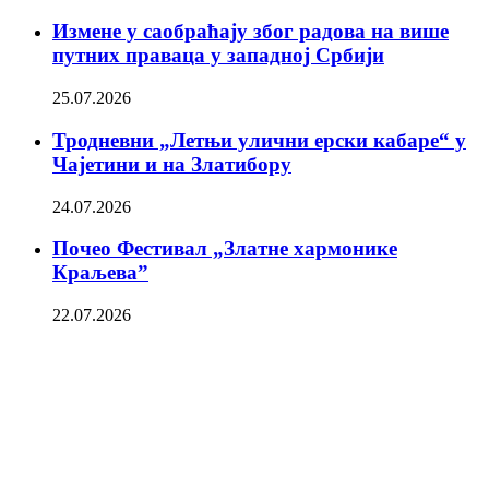
Измене у саобраћају због радова на више
путних праваца у западној Србији
25.07.2026
Тродневни „Летњи улични ерски кабаре“ у
Чајетини и на Златибору
24.07.2026
Почео Фестивал „Златне хармонике
Краљева”
22.07.2026