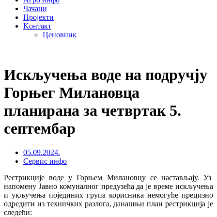
Чачани
Пројекти
Kонтакт
Ценовник
Искључења воде на подручју
Горњег Милановца
планирана за четвртак 5.
септембар
05.09.2024.
Сервис инфо
Рестрикције воде у Горњем Милановцу се настављају. Уз
напомену Јавно комуналног предузећа да је време искључења
и укључења појединих група корисника немогуће прецизно
одредити из техничких разлога, данашњи план рестрикција је
следећи: