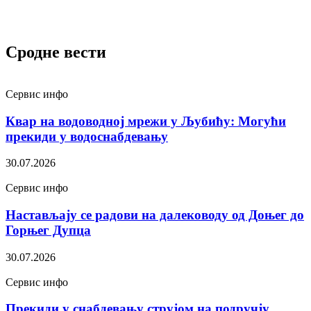
Сродне вести
Сервис инфо
Квар на водоводној мрежи у Љубићу: Могући
прекиди у водоснабдевању
30.07.2026
Сервис инфо
Настављају се радови на далеководу од Доњег до
Горњег Дупца
30.07.2026
Сервис инфо
Прекиди у снабдевању струјом на подручју