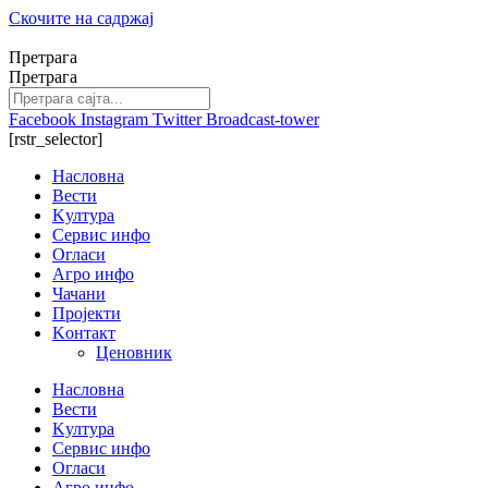
Скочите на садржај
Претрага
Претрага
Facebook
Instagram
Twitter
Broadcast-tower
[rstr_selector]
Насловна
Вести
Kултура
Сервис инфо
Огласи
Агро инфо
Чачани
Пројекти
Kонтакт
Ценовник
Насловна
Вести
Kултура
Сервис инфо
Огласи
Агро инфо