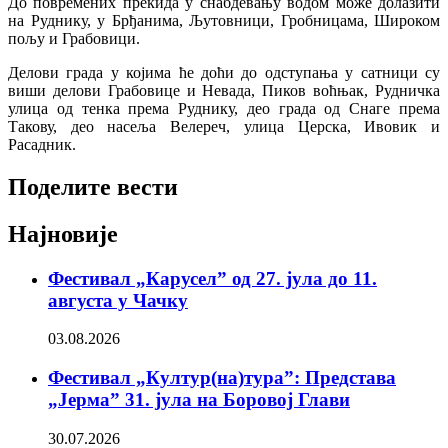
До повремених прекида у снабдевању водом може долазити
на Руднику, у Брђанима, Љутовници, Гробницама, Широком
пољу и Грабовици.
Делови града у којима ће доћи до одступања у сатници су
виши делови Грабовице и Невада, Пиков воћњак, Рудничка
улица од тенка према Руднику, део града од Снаге према
Такову, део насеља Велереч, улица Церска, Ивовик и
Расадник.
Поделите вести
Најновије
Фестивал „Карусел” од 27. јула до 11.
августа у Чачку
03.08.2026
Фестивал „Култур(на)тура”: Представа
„Јерма” 31. јула на Боровој Глави
30.07.2026