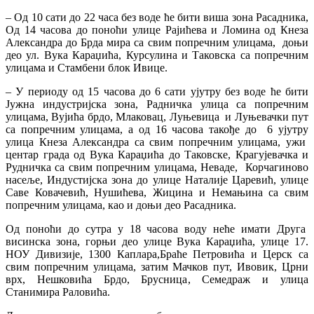
– Од 10 сати до 22 часа без воде ће бити виша зона Расадника,
Од 14 часова до поноћи улице Рајићева и Ломина од Кнеза
Александра до Брда мира са свим попречним улицама, доњи
део ул. Вука Караџића, Курсулина и Таковска са попречним
улицама и Стамбени блок Ивице.
– У периоду од 15 часова до 6 сати ујутру без воде ће бити
Јужна индустријска зона, Радничка улица са попречним
улицама, Вујића брдо, Млаковац, Луњевица и Луњевачки пут
са попречним улицама, а од 16 часова такође до 6 ујутру
улица Кнеза Александра са свим попречним улицама, ужи
центар града од Вука Караџића до Таковске, Крагујевачка и
Рудничка са свим попречним улицама, Неваде, Корчагиново
насеље, Индустијска зона до улице Наталије Царевић, улице
Саве Ковачевић, Нушићева, Жицина и Немањина са свим
попречним улицама, као и доњи део Расадника.
Од поноћи до сутра у 18 часова воду неће имати Друга
висинска зона, горњи део улице Вука Караџића, улице 17.
НОУ Дивизије, 1300 Каплара,Браће Петровића и Церск са
свим попречним улицама, затим Мачков пут, Ивовик, Црни
врх, Нешковића Брдо, Брусница, Семедраж и улица
Станимира Раловића.