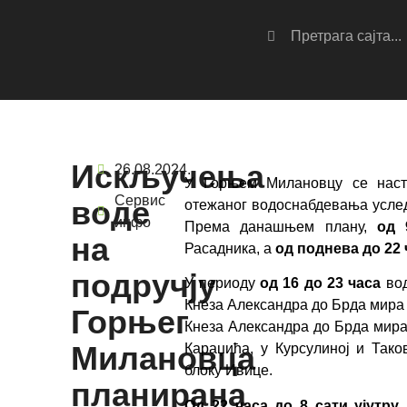
Искључења
26.08.2024.
У Горњем Милановцу се наста
Сервис
воде
отежаног водоснабдевања усле
инфо
Према данашњем плану,
од 
на
Расадника, а
од поднева до 22 
подручју
У периоду
од 16 до 23 часа
вод
Кнеза Александра до Брда мира 
Горњег
Кнеза Александра до Брда мира
Милановца
Караџића, у Курсулиној и Так
блоку Ивице.
планирана
Од 22 часа до 8 сати ујутру