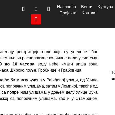
Насловна
Вести
Kултура
Пројекти
Kонтакт
вљају рестрикције воде које су уведене због
д смањења расположиве количине воде у систему.
9 до 16 часова
воду неће имати виша зона
часа
Широко поље, Гробнице и Грабовица.
П
в
а ће бити искључена у Рајићевој улици, од Улице
са попречним улицама, затим у Ломиној, такође од
 са попречним улицама, у доњем делу Улице Вука
овској са попречним улицама, као и у Стамбеном
прекид у снабдевању водом имаће потрошачи у