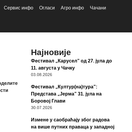
Сервис инфо
Огласи
Агро инфо
Чачани
Најновије
Фестивал „Карусел” од 27. јула до
11. августа у Чачку
03.08.2026
оделите
Фестивал „Култур(на)тура”:
ести
Представа „Јерма” 31. јула на
Боровој Глави
30.07.2026
Измене у саобраћају због радова
на више путних праваца у западној