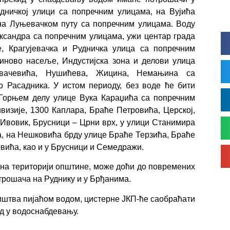
Радничкој улици са попречним улицама, на Вујића
 на Луњевачком путу са попречним улицама. Воду
ксандра са попречним улицама, ужи центар града
, Крагујевачка и Рудничка улица са попречним
гиново насеље, Индустијска зона и делови улица
вачевића, Нушићева, Жицина, Немањина са
 Расадника. У истом периоду, без воде ће бити
, Горњем делу улице Вука Караџића са попречним
визије, 1300 Каплара, Браће Петровића, Церској,
 Ивовик, Брусници – Црни врх, у улици Станимира
, на Нешковића брду улице Браће Терзића, Браће
вића, као и у Брусници и Семедражи.
на територији општине, може доћи до повремених
трошача на Руднику и у Брђанима.
штва пијаћом водом, цистерне ЈКП-ће саобраћати
ид у водоснабдевању.