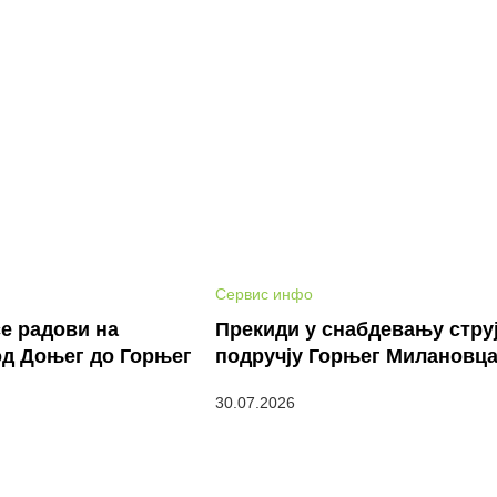
Сервис инфо
е радови на
Прекиди у снабдевању стру
од Доњег до Горњег
подручју Горњег Милановц
30.07.2026