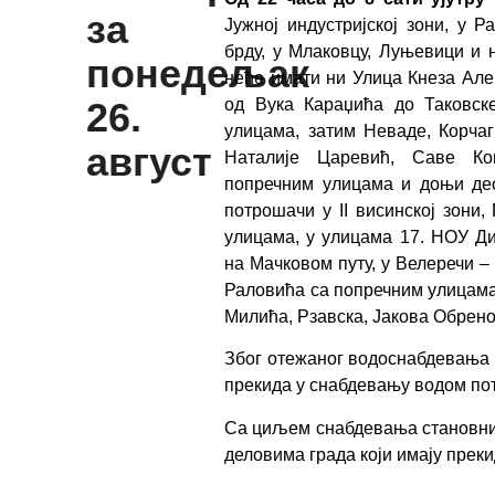
за
Јужној индустријској зони, у 
брду, у Млаковцу, Луњевици и
понедељак
неће имати ни Улица Кнеза Але
од Вука Караџића до Таковске
26.
улицама, затим Неваде, Корча
август
Наталије Царевић, Саве Ко
попречним улицама и доњи део
потрошачи у II висинској зони
улицама, у улицама 17. НОУ Ди
на Мачковом путу, у Велеречи –
Раловића са попречним улицама
Милића, Рзавска, Јакова Обрено
Због отежаног водоснабдевања 
прекида у снабдевању водом по
Са циљем снабдевања становни
деловима града који имају прек