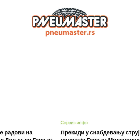
Сервис инфо
е радови на
Прекиди у снабдевању струј