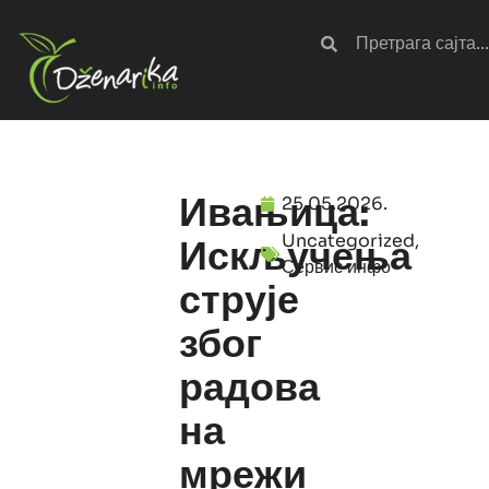
Ивањица:
25.05.2026.
Uncategorized
,
Искључења
Сервис инфо
струје
због
радова
на
мрежи