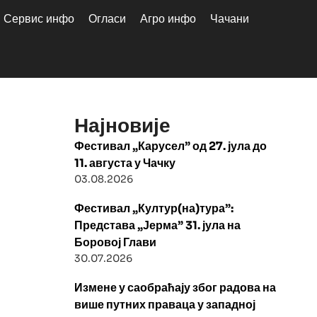
Сервис инфо
Огласи
Агро инфо
Чачани
Најновије
Фестивал „Карусел” од 27. јула до
11. августа у Чачку
03.08.2026
Фестивал „Култур(на)тура”:
Представа „Јерма” 31. јула на
Боровој Глави
30.07.2026
Измене у саобраћају због радова на
више путних праваца у западној