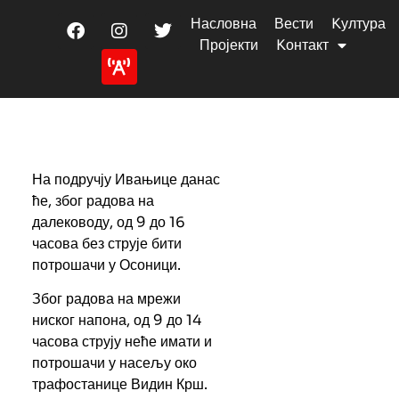
Насловна
Вести
Kултура
Пројекти
Kонтакт
На подручју Ивањице данас
ће, због радова на
далеководу, од 9 до 16
часова без струје бити
потрошачи у Осоници.
Због радова на мрежи
ниског напона, од 9 до 14
часова струју неће имати и
потрошачи у насељу око
трафостанице Видин Крш.