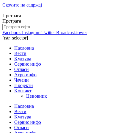
Скочите на садржај
Претрага
Претрага
Facebook
Instagram
Twitter
Broadcast-tower
[rstr_selector]
Насловна
Вести
Kултура
Сервис инфо
Огласи
Агро инфо
Чачани
Пројекти
Kонтакт
Ценовник
Насловна
Вести
Kултура
Сервис инфо
Огласи
Агро инфо