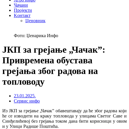
Чачани
Пројекти
Kонтакт
Ценовник
Фото: Џенарика Инфо
ЈКП за грејање „Чачак”:
Привремена обустава
грејања због радова на
топловоду
23.01.2025.
Сервис инфо
Из ЈКП за грејање „Чачак” обавештавају да ће због радова који
ће се изводити на краку топловода у улицама Светог Саве и
Синђелићевој без грејања током дана бити корисници у овим
и у Улици Радише Поштића.