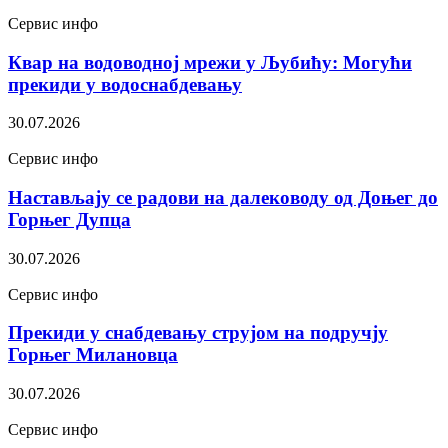
Сервис инфо
Квар на водоводној мрежи у Љубићу: Могући
прекиди у водоснабдевању
30.07.2026
Сервис инфо
Настављају се радови на далеководу од Доњег до
Горњег Дупца
30.07.2026
Сервис инфо
Прекиди у снабдевању струјом на подручју
Горњег Милановца
30.07.2026
Сервис инфо