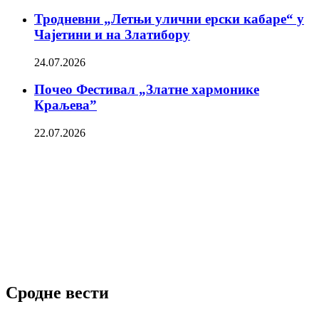
Тродневни „Летњи улични ерски кабаре“ у
Чајетини и на Златибору
24.07.2026
Почео Фестивал „Златне хармонике
Краљева”
22.07.2026
Сродне вести