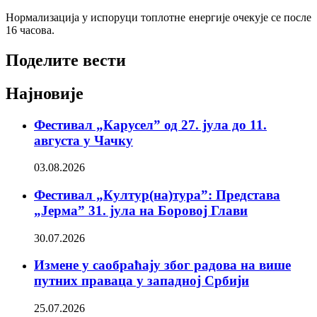
Нормализација у испоруци топлотне енергије очекује се после
16 часова.
Поделите вести
Најновије
Фестивал „Карусел” од 27. јула до 11.
августа у Чачку
03.08.2026
Фестивал „Култур(на)тура”: Представа
„Јерма” 31. јула на Боровој Глави
30.07.2026
Измене у саобраћају због радова на више
путних праваца у западној Србији
25.07.2026