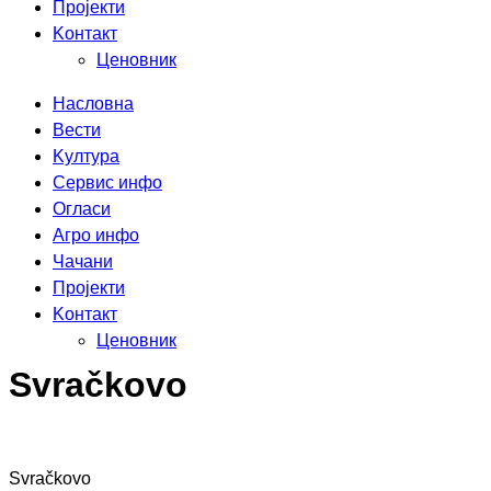
Пројекти
Kонтакт
Ценовник
Насловна
Вести
Kултура
Сервис инфо
Огласи
Агро инфо
Чачани
Пројекти
Kонтакт
Ценовник
Svračkovo
Svračkovo