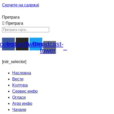
Скочите на садржај
Претрага
Претрага
cebook
Instagram
Twitter
Broadcast-
tower
[rstr_selector]
Насловна
Вести
Kултура
Сервис инфо
Огласи
Агро инфо
Чачани