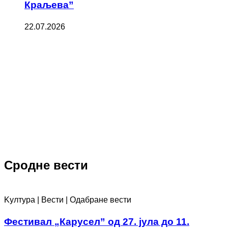
Краљева”
22.07.2026
Сродне вести
Kултура | Вести | Одабране вести
Фестивал „Карусел” од 27. јула до 11.