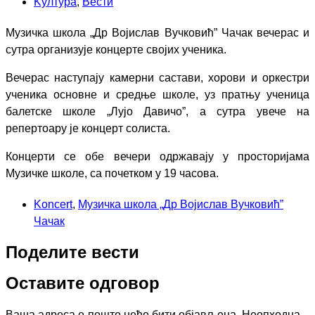
Kултура
,
Вести
Музичка школа „Др Војислав Вучковић” Чачак вечерас и
сутра организује концерте својих ученика.
Вечерас наступају камерни састави, хорови и оркестри
ученика основне и средње школе, уз пратњу ученица
балетске школе „Лујо Давичо”, а сутра увече на
репертоару је концерт солиста.
Концерти се обе вечери одржавају у просторијама
Музичке школе, са почетком у 19 часова.
Koncert
,
Музичка школа „Др Војислав Вучковић”
Чачак
Поделите вести
Оставите одговор
Ваша адреса е-поште неће бити објављена.
Неопходна