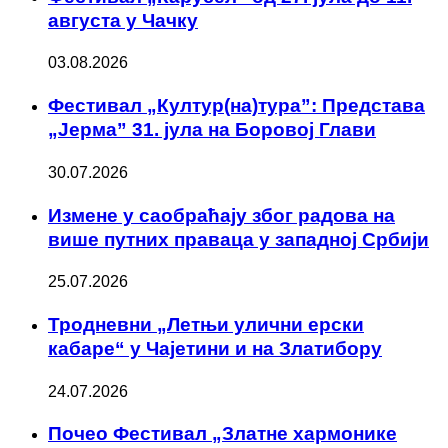
августа у Чачку
03.08.2026
Фестивал „Култур(на)тура”: Представа
„Јерма” 31. јула на Боровој Глави
30.07.2026
Измене у саобраћају због радова на
више путних праваца у западној Србији
25.07.2026
Тродневни „Летњи улични ерски
кабаре“ у Чајетини и на Златибору
24.07.2026
Почео Фестивал „Златне хармонике