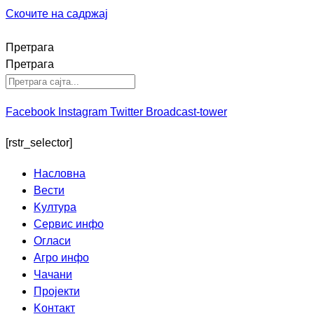
Скочите на садржај
Претрага
Претрага
Facebook
Instagram
Twitter
Broadcast-tower
[rstr_selector]
Насловна
Вести
Kултура
Сервис инфо
Огласи
Агро инфо
Чачани
Пројекти
Kонтакт