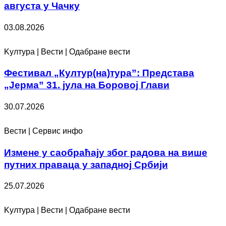
августа у Чачку
03.08.2026
Kултура | Вести | Одабране вести
Фестивал „Култур(на)тура”: Представа
„Јерма” 31. јула на Боровој Глави
30.07.2026
Вести | Сервис инфо
Измене у саобраћају због радова на више
путних праваца у западној Србији
25.07.2026
Kултура | Вести | Одабране вести