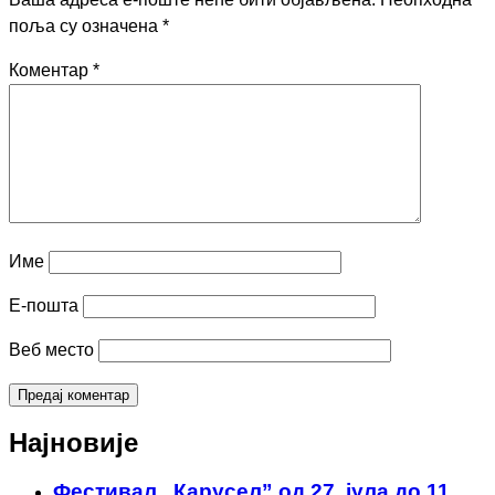
поља су означена
*
Коментар
*
Име
Е-пошта
Веб место
Најновије
Фестивал „Карусел” од 27. јула до 11.