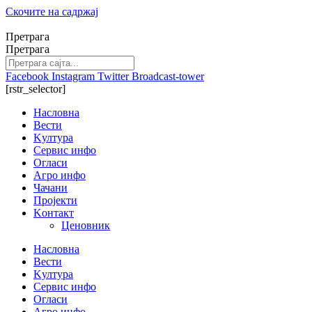
Скочите на садржај
Претрага
Претрага
Facebook
Instagram
Twitter
Broadcast-tower
[rstr_selector]
Насловна
Вести
Kултура
Сервис инфо
Огласи
Агро инфо
Чачани
Пројекти
Kонтакт
Ценовник
Насловна
Вести
Kултура
Сервис инфо
Огласи
Агро инфо