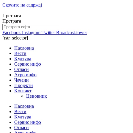
Скочите на садржај
Претрага
Претрага
Facebook
Instagram
Twitter
Broadcast-tower
[rstr_selector]
Насловна
Вести
Kултура
Сервис инфо
Огласи
Агро инфо
Чачани
Пројекти
Kонтакт
Ценовник
Насловна
Вести
Kултура
Сервис инфо
Огласи
Агро инфо