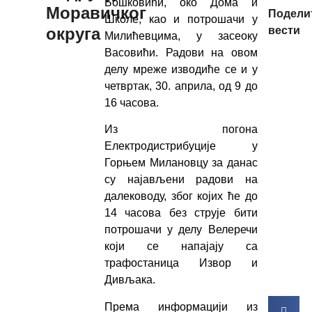
Бошковићи, око Дома и
Моравичког
Подели
Школе, као и потрошачи у
округа
вести
Милићевцима, у засеоку
Васовићи. Радови на овом
делу мреже изводиће се и у
четвртак, 30. априла, од 9 до
16 часова.
Из погона
Електродистрибуције у
Горњем Милановцу за данас
су најављени радови на
далеководу, због којих ће до
14 часова без струје бити
потрошачи у делу Велеречи
који се напајају са
трафостаница Извор и
Дивљака.
Према информацији из