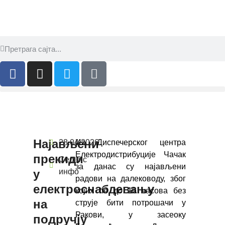
Најављени
28.04.2026.
Из Диспечерског центра
Електродистрибуције Чачак
прекиди
Сервис
за данас су најављени
у
инфо
радови на далеководу, због
електроснабдевању
којих ће до 16 часова без
на
струје бити потрошачи у
Ракови, у засеоку
подручју