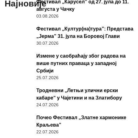
Најновије
Фестивал „Карусел” од 27. јула до 11.
августа у Чачку
03.08.2026
Фестивал „Култур(на)тура”: Представа
„Јерма” 31. јула на Боровој Глави
30.07.2026
Измене у саобраћају због радова на
више путних праваца у западној
Србији
25.07.2026
Тродневни „Летњи улични ерски
кабаре“ у Чајетини и на Златибору
24.07.2026
Почео Фестивал „Златне хармонике
Краљева”
22.07.2026