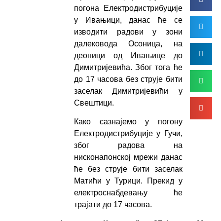
погона Електродистрибуције
у Ивањици, данас ће се
изводити радови у зони
далековода Осоница, на
деоници од Ивањице до
Димитријевића. Због тога ће
до 17 часова без струје бити
заселак Димитријевићи у
Свештици.
Како сазнајемо у погону
Електродистрибуције у Гучи,
због радова на
нисконапонској мрежи данас
ће без струје бити заселак
Матићи у Турици. Прекид у
електроснабдевању ће
трајати до 17 часова.