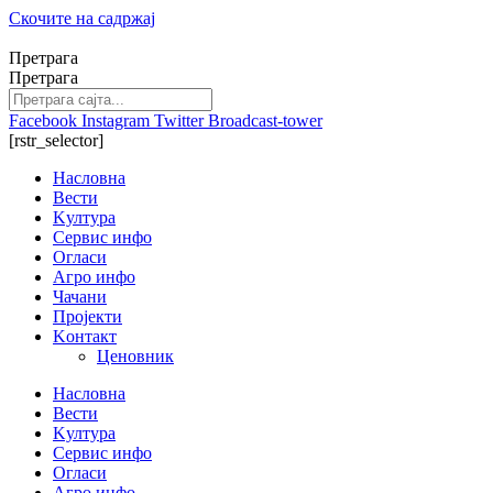
Скочите на садржај
Претрага
Претрага
Facebook
Instagram
Twitter
Broadcast-tower
[rstr_selector]
Насловна
Вести
Kултура
Сервис инфо
Огласи
Агро инфо
Чачани
Пројекти
Kонтакт
Ценовник
Насловна
Вести
Kултура
Сервис инфо
Огласи
Агро инфо