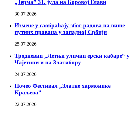
„Јерма” 31. јула на Боровој Глави
30.07.2026
Измене у саобраћају због радова на више
путних праваца у западној Србији
25.07.2026
Тродневни „Летњи улични ерски кабаре“ у
Чајетини и на Златибору
24.07.2026
Почео Фестивал „Златне хармонике
Краљева”
22.07.2026