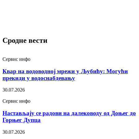
Сродне вести
Сервис инфо
Квар на водоводној мрежи у Љубићу: Могући
прекиди у водоснабдевању
30.07.2026
Сервис инфо
Настављају се радови на далеководу од Доњег до
Горњег Дупца
30.07.2026