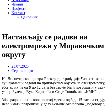
Чачани
Пројекти
Kонтакт
Ценовник
Настављају се радови на
електромрежи у Моравичком
округу
23.07.2025.
Сервис инфо
Из Диспечерског центра Електродистрибуције Чачак за данас
су најављени радови на прикључењу објекта на електромрежу,
због којих ће од 9 до 12 сати без струје бити потрошачи у делу
улица Булевар Вука Караџића и Стоје Тошић, око „КМН”-а.
Због радова на нисконапонској мрежи од 8 до 15 часова струју
неће имати потрошачи у делу Бељине око погона „Водовода”,