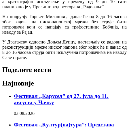
а краткотрајно искључење у времену од 9 до 10 сати
планирано је у Прељини код ресторана „Радовање”.
На подручју Горњег Милановца данас ће од 8 до 16 часова
због радова на нисконапонској мрежи без струје бити
потрошачи који се напајају са трафостанице Боблија, на
изводу за Рајац.
У Драгачеву, односно Доњем Дупцу, настављају се радови на
реконструкцији мреже ниског напона због којих ће и данас од
8 до 16 часова струја бити искључена потрошачима на изводу
Саве стране.
Поделите вести
Најновије
Фестивал „Карусел” од 27. јула до 11.
августа у Чачку
03.08.2026
Фестивал „Култур(на)тура”: Представа