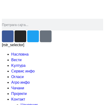
[rstr_selector]
Насловна
Вести
Kултура
Сервис инфо
Огласи
Агро инфо
Чачани
Пројекти
Kонтакт
Ценовник