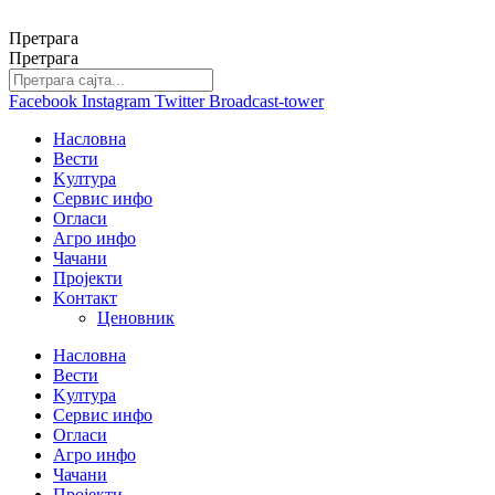
Скочите
на
Претрага
садржај
Претрага
Facebook
Instagram
Twitter
Broadcast-tower
Насловна
Вести
Kултура
Сервис инфо
Огласи
Агро инфо
Чачани
Пројекти
Kонтакт
Ценовник
Насловна
Вести
Kултура
Сервис инфо
Огласи
Агро инфо
Чачани
Пројекти