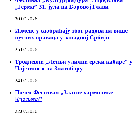
„Јерма” 31. јула на Боровој Глави
30.07.2026
Измене у саобраћају због радова на више
путних праваца у западној Србији
25.07.2026
Тродневни „Летњи улични ерски кабаре“ у
Чајетини и на Златибору
24.07.2026
Почео Фестивал „Златне хармонике
Краљева”
22.07.2026