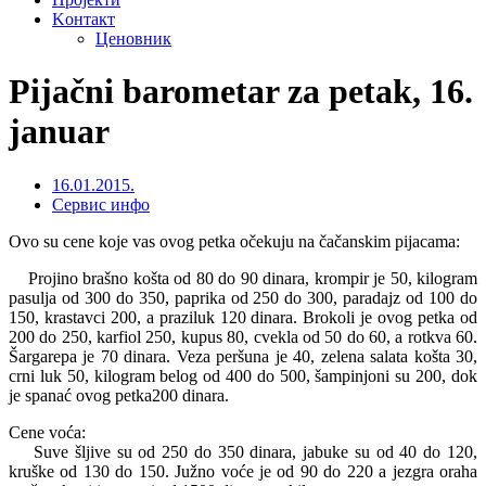
Kонтакт
Ценовник
Pijačni barometar za petak, 16.
januar
16.01.2015.
Сервис инфо
Ovo su cene koje vas ovog petka očekuju na čačanskim pijacama:
Projino brašno košta od 80 do 90 dinara, krompir je 50, kilogram
pasulja od 300 do 350, paprika od 250 do 300, paradajz od 100 do
150, krastavci 200, a praziluk 120 dinara. Brokoli je ovog petka od
200 do 250, karfiol 250, kupus 80, cvekla od 50 do 60, a rotkva 60.
Šargarepa je 70 dinara. Veza peršuna je 40, zelena salata košta 30,
crni luk 50, kilogram belog od 400 do 500, šampinjoni su 200, dok
je spanać ovog petka200 dinara.
Cene voća:
Suve šljive su od 250 do 350 dinara, jabuke su od 40 do 120,
kruške od 130 do 150. Južno voće je od 90 do 220 a jezgra oraha