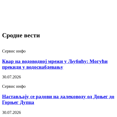
Сродне вести
Сервис инфо
Квар на водоводној мрежи у Љубићу: Могући
прекиди у водоснабдевању
30.07.2026
Сервис инфо
Настављају се радови на далеководу од Доњег до
Горњег Дупца
30.07.2026