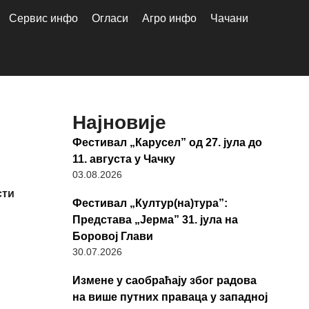
Сервис инфо
Огласи
Агро инфо
Чачани
Најновије
Фестивал „Карусел” од 27. јула до
11. августа у Чачку
03.08.2026
сти
Фестивал „Култур(на)тура”:
Представа „Јерма” 31. јула на
Боровој Глави
30.07.2026
Измене у саобраћају због радова
на више путних праваца у западној