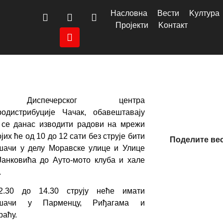
Насловна
Вести
Kултура
Пројекти
Kонтакт
Диспечерског центра
родистрибуције Чачак, обавештавају
 се данас изводити радови на мрежи
ојих ће од 10 до 12 сати без струје бити
Поделите ве
шачи у делу Моравске улице и Улице
Јанковића до Ауто-мото клуба и хале
.
.30 до 14.30 струју неће имати
ошачи у Парменцу, Риђагама и
раћу.