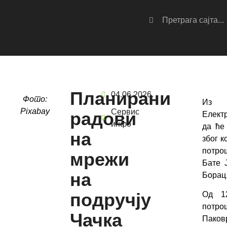
Планирани
04.06.2026.
Фото:
Из 
Pixabay
Сервис
радови
Елект
инфо
да ће
на
због к
потро
мрежи
Бате 
на
Борац
подручју
Од 12
потр
Чачка
Паков