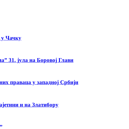
а у Чачку
а” 31. јула на Боровој Глави
тних праваца у западној Србији
ајетини и на Златибору
”