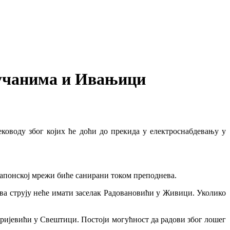
Лучанима и Ивањици
ководу због којих ће доћи до прекида у електроснабдевању у
апонској мрежи биће санирани током преподнева.
ова струју неће имати заселак Радовановићи у Живици. Уколико
итријевићи у Свештици. Постоји могућност да радови због лошег