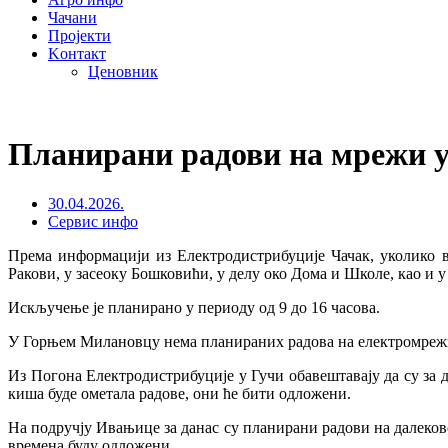
Чачани
Пројекти
Kонтакт
Ценовник
Планирани радови на мрежи 
30.04.2026.
Сервис инфо
Према информацији из Електродистрибуције Чачак, уколико в
Ракови, у засеоку Бошковићи, у делу око Дома и Школе, као и 
Искључење је планирано у периоду од 9 до 16 часова.
У Горњем Милановцу нема планираних радова на електромрежи 
Из Погона Електродистрибуције у Гучи обавештавају да су за 
киша буде ометала радове, они ће бити одложени.
На подручју Ивањице за данас су планирани радови на далеково
времена буду одложени.