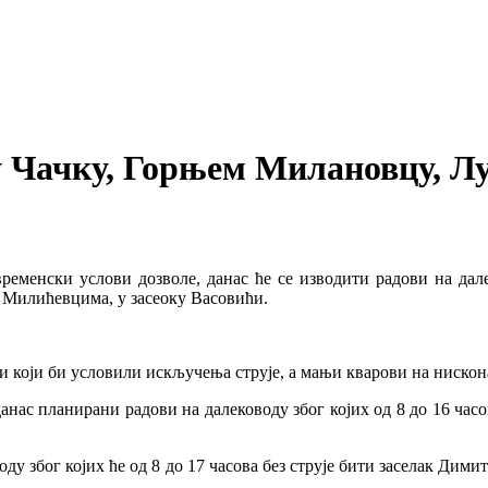
у Чачку, Горњем Милановцу, 
ременски услови дозволе, данас ће се изводити радови на дале
у Милићевцима, у засеоку Васовићи.
који би условили искључења струје, а мањи кварови на нискон
данас планирани радови на далеководу због којих од 8 до 16 час
ду због којих ће од 8 до 17 часова без струје бити заселак Дим