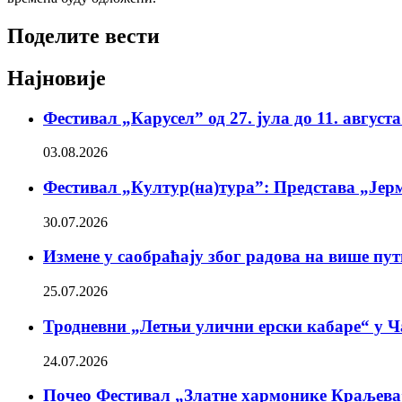
Поделите вести
Најновије
Фестивал „Карусел” од 27. јула до 11. август
03.08.2026
Фестивал „Култур(на)тура”: Представа „Јерм
30.07.2026
Измене у саобраћају због радова на више пу
25.07.2026
Тродневни „Летњи улични ерски кабаре“ у Ч
24.07.2026
Почео Фестивал „Златне хармонике Краљева