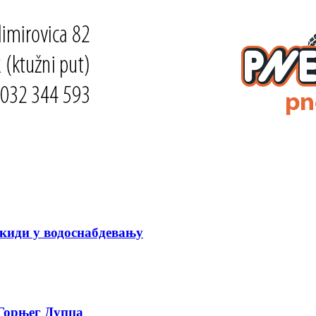
киди у водоснабдевању
 Горњег Дупца