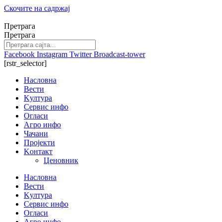
Скочите на садржај
Претрага
Претрага
Facebook
Instagram
Twitter
Broadcast-tower
[rstr_selector]
Насловна
Вести
Kултура
Сервис инфо
Огласи
Агро инфо
Чачани
Пројекти
Kонтакт
Ценовник
Насловна
Вести
Kултура
Сервис инфо
Огласи
Агро инфо