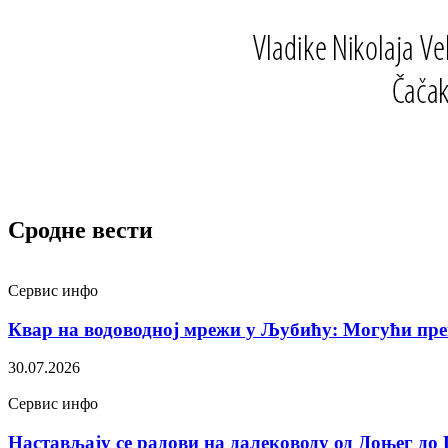
Сродне вести
Сервис инфо
Квар на водоводној мрежи у Љубићу: Могући пре
30.07.2026
Сервис инфо
Настављају се радови на далеководу од Доњег до