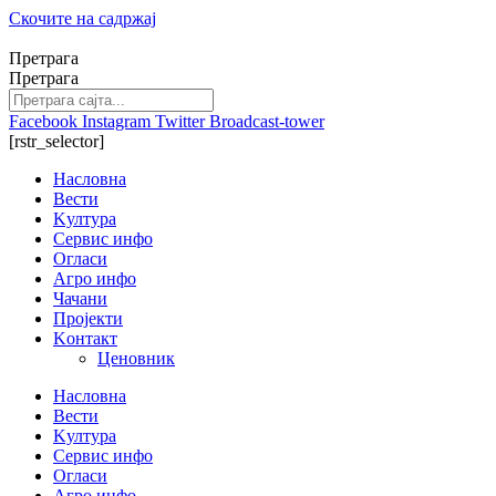
Скочите на садржај
Претрага
Претрага
Facebook
Instagram
Twitter
Broadcast-tower
[rstr_selector]
Насловна
Вести
Kултура
Сервис инфо
Огласи
Агро инфо
Чачани
Пројекти
Kонтакт
Ценовник
Насловна
Вести
Kултура
Сервис инфо
Огласи
Агро инфо