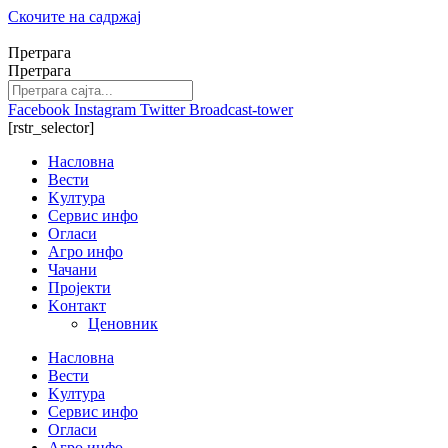
Скочите на садржај
Претрага
Претрага
Facebook
Instagram
Twitter
Broadcast-tower
[rstr_selector]
Насловна
Вести
Kултура
Сервис инфо
Огласи
Агро инфо
Чачани
Пројекти
Kонтакт
Ценовник
Насловна
Вести
Kултура
Сервис инфо
Огласи
Агро инфо