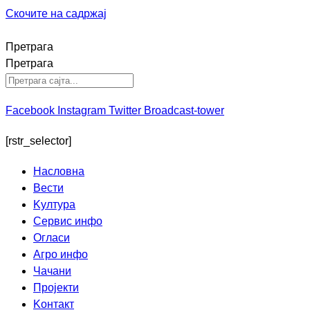
Скочите на садржај
Претрага
Претрага
Facebook
Instagram
Twitter
Broadcast-tower
[rstr_selector]
Насловна
Вести
Kултура
Сервис инфо
Огласи
Агро инфо
Чачани
Пројекти
Kонтакт