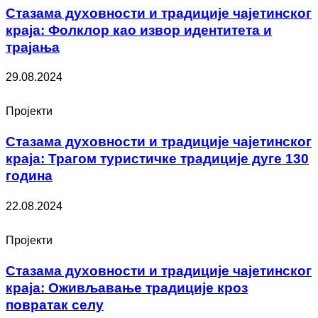
Стазама духовности и традиције чајетинског
краја: Фолклор као извор идентитета и
трајања
29.08.2024
Пројекти
Стазама духовности и традиције чајетинског
краја: Трагом туристичке традиције дуге 130
година
22.08.2024
Пројекти
Стазама духовности и традиције чајетинског
краја: Оживљавање традиције кроз
повратак селу