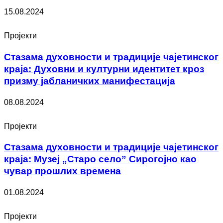
15.08.2024
Пројекти
Стазама духовности и традиције чајетинског
краја: Духовни и културни идентитет кроз
призму јабланичких манифестација
08.08.2024
Пројекти
Стазама духовности и традиције чајетинског
краја: Музеј „Старо село” Сирогојно као
чувар прошлих времена
01.08.2024
Пројекти