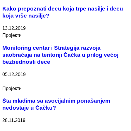
Kako prepoznati decu koja trpe nasilje i decu
koja vrše nasilje?
13.12.2019
Пројекти
Monitoring centar i Strategija razvoja
saobraćaja na teritoriji Čačka u prilog većoj
bezbednosti dece
05.12.2019
Пројекти
Šta mladima sa asocijalnim ponašanjem
nedostaje u Čačku?
28.11.2019