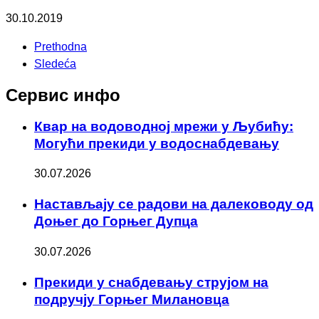
30.10.2019
Prethodna
Sledeća
Сервис инфо
Квар на водоводној мрежи у Љубићу:
Могући прекиди у водоснабдевању
30.07.2026
Настављају се радови на далеководу од
Доњег до Горњег Дупца
30.07.2026
Прекиди у снабдевању струјом на
подручју Горњег Милановца