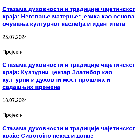
Стазама духовности и традиције чајетинског
краја: Неговање матерњег језика као основа
очувања културног наслеђа и идентитета
25.07.2024
Пројекти
Стазама духовности и традиције чајетинског
краја: Културни центар Златибор као
културни и духовни мост прошлих и
садашњих времена
18.07.2024
Пројекти
Стазама духовности и традиције чајетинског
краја: Сирогојно некад и данас