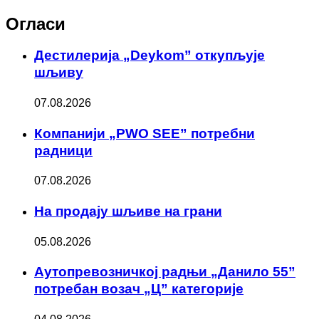
Огласи
Дестилерија „Deykom” откупљује
шљиву
07.08.2026
Компанији „PWO SEE” потребни
радници
07.08.2026
На продају шљиве на грани
05.08.2026
Аутопревозничкој радњи „Данило 55”
потребан возач „Ц” категорије