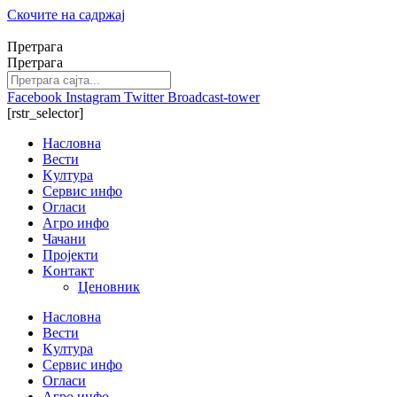
Скочите на садржај
Претрага
Претрага
Facebook
Instagram
Twitter
Broadcast-tower
[rstr_selector]
Насловна
Вести
Kултура
Сервис инфо
Огласи
Агро инфо
Чачани
Пројекти
Kонтакт
Ценовник
Насловна
Вести
Kултура
Сервис инфо
Огласи
Агро инфо