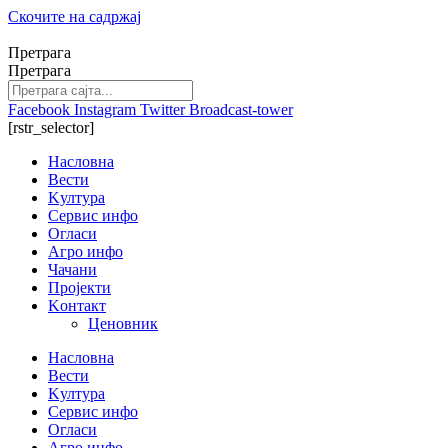
Скочите на садржај
Претрага
Претрага
Facebook
Instagram
Twitter
Broadcast-tower
[rstr_selector]
Насловна
Вести
Kултура
Сервис инфо
Огласи
Агро инфо
Чачани
Пројекти
Kонтакт
Ценовник
Насловна
Вести
Kултура
Сервис инфо
Огласи
Агро инфо