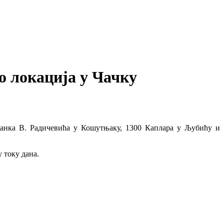
о локација у Чачку
ранка В. Радичевића у Кошутњаку, 1300 Каплара у Љубићу и
 току дана.