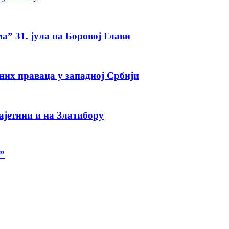
а” 31. јула на Боровој Глави
тних праваца у западној Србији
ајетини и на Златибору
”