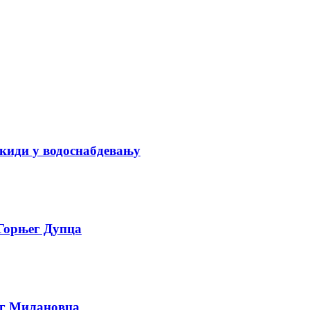
киди у водоснабдевању
 Горњег Дупца
ег Милановца