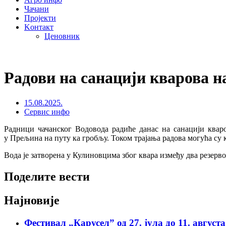
Чачани
Пројекти
Kонтакт
Ценовник
Радови на санацији кварова н
15.08.2025.
Сервис инфо
Радници чачанског Водовода радиће данас на санацији ква
у Прељина на путу ка гробљу. Током трајања радова могућа су 
Вода је затворена у Кулиновцима због квара између два резерво
Поделите вести
Најновије
Фестивал „Карусел” од 27. јула до 11. август