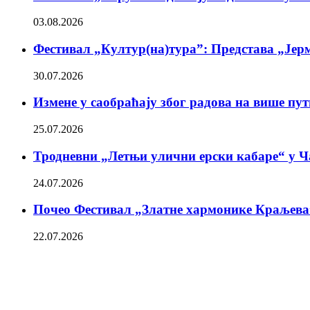
03.08.2026
Фестивал „Култур(на)тура”: Представа „Јерм
30.07.2026
Измене у саобраћају због радова на више пу
25.07.2026
Тродневни „Летњи улични ерски кабаре“ у Ч
24.07.2026
Почео Фестивал „Златне хармонике Краљева
22.07.2026