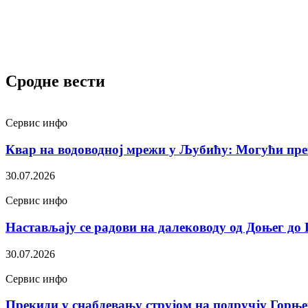
Сродне вести
Сервис инфо
Квар на водоводној мрежи у Љубићу: Могући пре
30.07.2026
Сервис инфо
Настављају се радови на далеководу од Доњег до
30.07.2026
Сервис инфо
Прекиди у снабдевању струјом на подручју Горњ