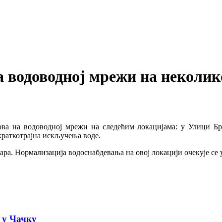
а водоводној мрежи на неколик
рова на водоводној мрежи на следећим локацијама: у Улици Б
краткотрајна искључења воде.
ара. Нормализација водоснабдевања на овој локацији очекује се у
а у Чачку