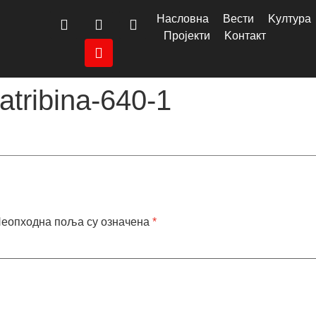
Насловна
Вести
Kултура
Пројекти
Kонтакт
atribina-640-1
еопходна поља су означена
*