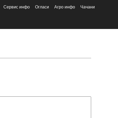
Сервис инфо
Огласи
Агро инфо
Чачани