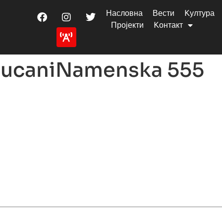
Насловна
Вести
Kултура
Пројекти
Kонтакт
LucaniNamenska 555