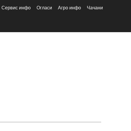
Сервис инфо
Огласи
Агро инфо
Чачани