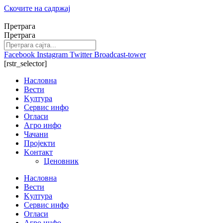
Скочите на садржај
Претрага
Претрага
Facebook
Instagram
Twitter
Broadcast-tower
[rstr_selector]
Насловна
Вести
Kултура
Сервис инфо
Огласи
Агро инфо
Чачани
Пројекти
Kонтакт
Ценовник
Насловна
Вести
Kултура
Сервис инфо
Огласи
Агро инфо