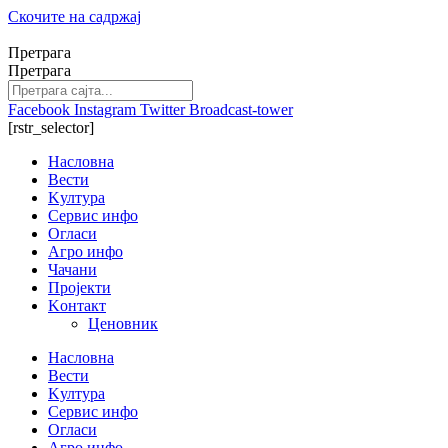
Скочите на садржај
Претрага
Претрага
Facebook
Instagram
Twitter
Broadcast-tower
[rstr_selector]
Насловна
Вести
Kултура
Сервис инфо
Огласи
Агро инфо
Чачани
Пројекти
Kонтакт
Ценовник
Насловна
Вести
Kултура
Сервис инфо
Огласи
Агро инфо