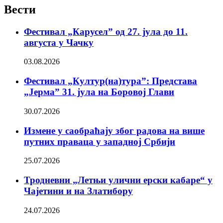
Вести
Фестивал „Карусел” од 27. јула до 11.
августа у Чачку
03.08.2026
Фестивал „Култур(на)тура”: Представа
„Јерма” 31. јула на Боровој Глави
30.07.2026
Измене у саобраћају због радова на више
путних праваца у западној Србији
25.07.2026
Тродневни „Летњи улични ерски кабаре“ у
Чајетини и на Златибору
24.07.2026