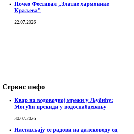
Почео Фестивал „Златне хармонике
Краљева”
22.07.2026
Сервис инфо
Квар на водоводној мрежи у Љубићу:
Могући прекиди у водоснабдевању
30.07.2026
Настављају се радови на далеководу од