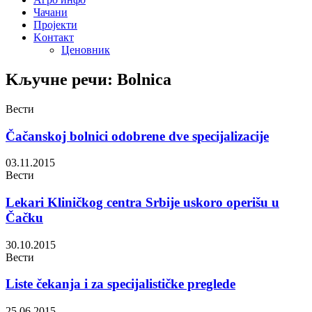
Чачани
Пројекти
Kонтакт
Ценовник
Kључне речи: Bolnica
Вести
Čačanskoj bolnici odobrene dve specijalizacije
03.11.2015
Вести
Lekari Kliničkog centra Srbije uskoro operišu u
Čačku
30.10.2015
Вести
Liste čekanja i za specijalističke preglede
25.06.2015