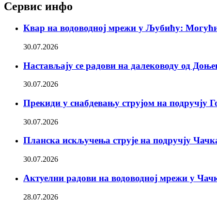
Сервис инфо
Квар на водоводној мрежи у Љубићу: Могући
30.07.2026
Настављају се радови на далеководу од Доње
30.07.2026
Прекиди у снабдевању струјом на подручју 
30.07.2026
Планска искључења струје на подручју Чачк
30.07.2026
Актуелни радови на водоводној мрежи у Чач
28.07.2026