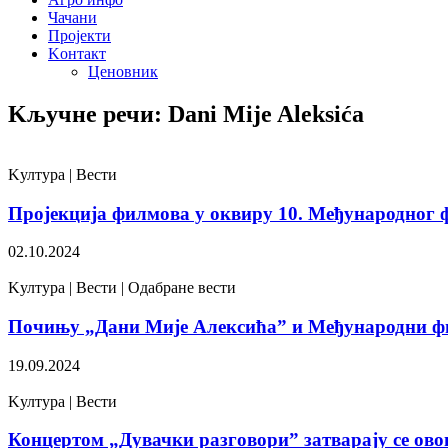
Чачани
Пројекти
Kонтакт
Ценовник
Kључне речи: Dani Mije Aleksića
Kултура | Вести
Пројекција филмова у оквиру 10. Међународног
02.10.2024
Kултура | Вести | Одабране вести
Почињу „Дани Мије Алексића” и Међународни ф
19.09.2024
Kултура | Вести
Концертом „Дувачки разговори” затварају се ов