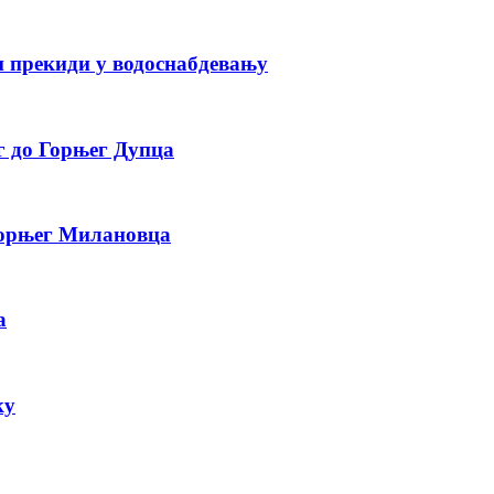
 прекиди у водоснабдевању
г до Горњег Дупца
Горњег Милановца
а
ку