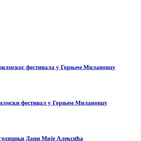
 филмског фестивала у Горњем Милановцу
илмски фестивал у Горњем Милановцу
огодишњи Дани Мије Алексића