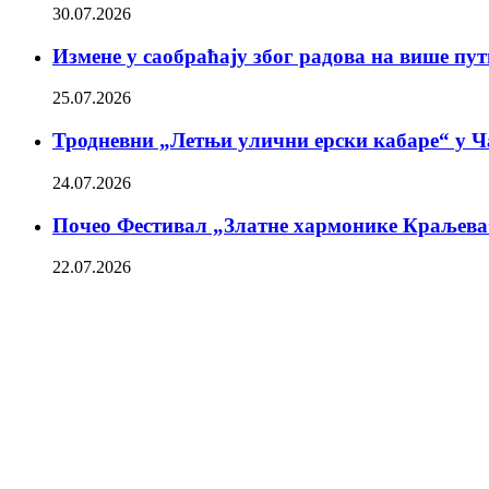
30.07.2026
Измене у саобраћају због радова на више пу
25.07.2026
Тродневни „Летњи улични ерски кабаре“ у Ч
24.07.2026
Почео Фестивал „Златне хармонике Краљева
22.07.2026