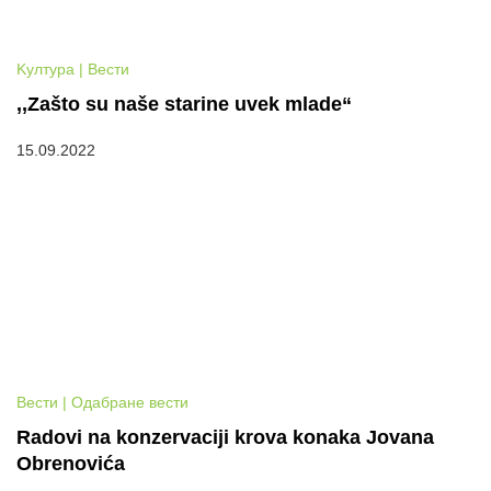
Kултура | Вести
,,Zašto su naše starine uvek mlade“
15.09.2022
Вести | Одабране вести
Radovi na konzervaciji krova konaka Jovana
Obrenovića