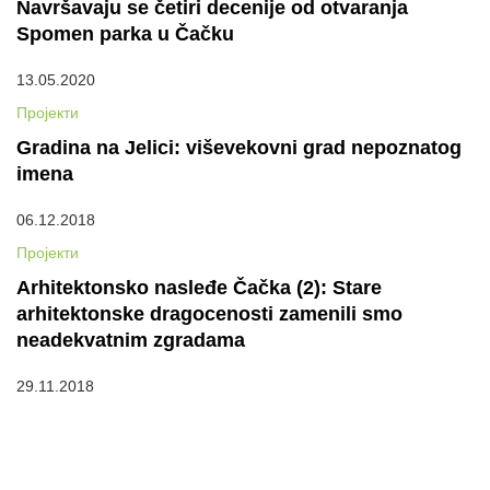
Navršavaju se četiri decenije od otvaranja
Spomen parka u Čačku
13.05.2020
Пројекти
Gradina na Jelici: viševekovni grad nepoznatog
imena
06.12.2018
Пројекти
Arhitektonsko nasleđe Čačka (2): Stare
arhitektonske dragocenosti zamenili smo
neadekvatnim zgradama
29.11.2018