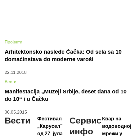
Пројекти
Arhitektonsko nasleđe Čačka: Od sela sa 10
domaćinstava do moderne varoši
22.11.2018
Вести
Manifestacija „Muzeji Srbije, deset dana od 10
do 10“ i u Čačku
06.05.2015
Вести
Сервис
Фестивал
Квар на
„Карусел”
водоводној
инфо
од 27. јула
мрежи у