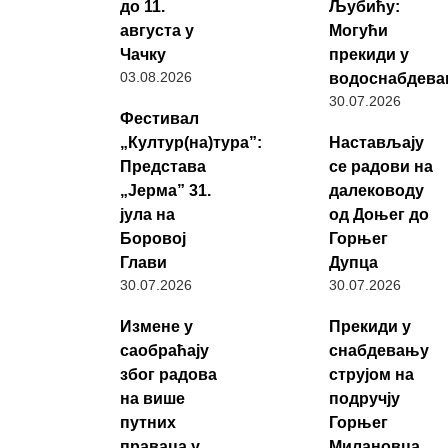
до 11.
Љубићу:
августа у
Могући
Чачку
прекиди у
03.08.2026
водоснабдев
30.07.2026
Фестивал
„Култур(на)тура”:
Настављају
Представа
се радови на
„Јерма” 31.
далеководу
јула на
од Доњег до
Боровој
Горњег
Глави
Дупца
30.07.2026
30.07.2026
Измене у
Прекиди у
саобраћају
снабдевању
због радова
струјом на
на више
подручју
путних
Горњег
праваца у
Милановца