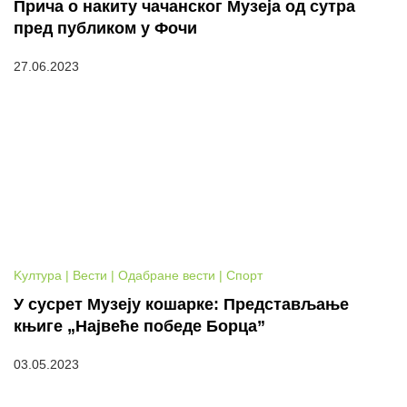
Прича о накиту чачанског Музеја од сутра
пред публиком у Фочи
27.06.2023
Kултура | Вести | Одабране вести | Спорт
У сусрет Музеју кошарке: Представљање
књиге „Највеће победе Борца”
03.05.2023