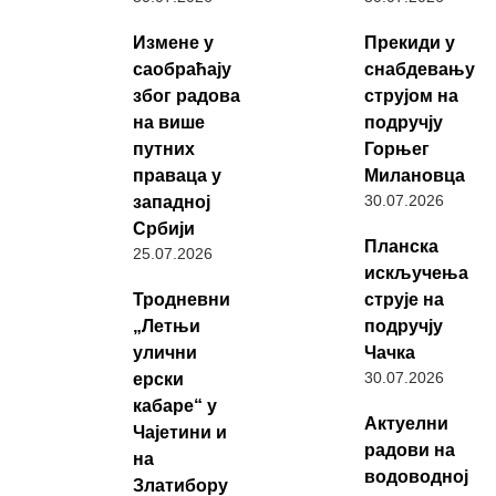
Измене у
Прекиди у
саобраћају
снабдевању
због радова
струјом на
на више
подручју
путних
Горњег
праваца у
Милановца
30.07.2026
западној
Србији
Планска
25.07.2026
искључења
Тродневни
струје на
„Летњи
подручју
улични
Чачка
30.07.2026
ерски
кабаре“ у
Актуелни
Чајетини и
радови на
на
водоводној
Златибору