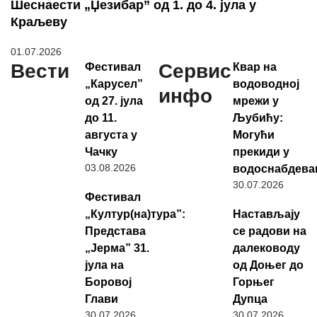
Шеснаести „Џезибар” од 1. до 4. јула у
Краљеву
01.07.2026
Вести
Сервис
Фестивал
Квар на
„Карусел”
водоводној
инфо
од 27. јула
мрежи у
до 11.
Љубићу:
августа у
Могући
Чачку
прекиди у
03.08.2026
водоснабдев
30.07.2026
Фестивал
„Култур(на)тура”:
Настављају
Представа
се радови на
„Јерма” 31.
далеководу
јула на
од Доњег до
Боровој
Горњег
Глави
Дупца
30.07.2026
30.07.2026