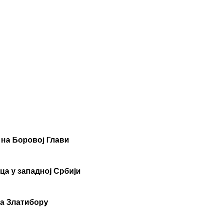
 на Боровој Глави
ца у западној Србији
на Златибору