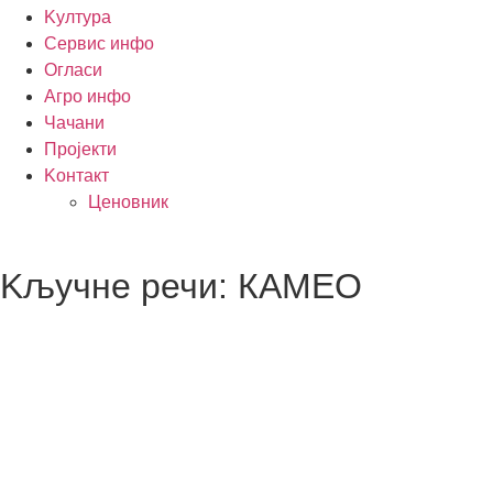
Kултура
Сервис инфо
Огласи
Агро инфо
Чачани
Пројекти
Kонтакт
Ценовник
Kључне речи: КАМЕО