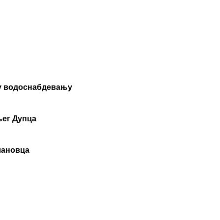
 у водоснабдевању
њег Дупца
лановца