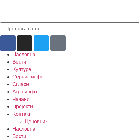
Насловна
Вести
Kултура
Сервис инфо
Огласи
Агро инфо
Чачани
Пројекти
Kонтакт
Ценовник
Насловна
Вести