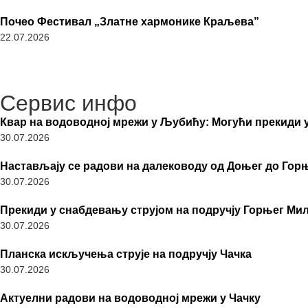
Почео Фестивал „Златне хармонике Краљева”
22.07.2026
Сервис инфо
Квар на водоводној мрежи у Љубићу: Могући прекиди
30.07.2026
Настављају се радови на далеководу од Доњег до Гор
30.07.2026
Прекиди у снабдевању струјом на подручју Горњег Ми
30.07.2026
Планска искључења струје на подручју Чачка
30.07.2026
Актуелни радови на водоводној мрежи у Чачку