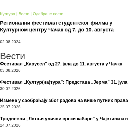
Kултура | Вести | Одабране вести
Регионални фестивал студентског филма у
Културном центру Чачак од 7. до 10. августа
02.08.2024
Вести
Фестивал „Карусел” од 27. јула до 11. августа у Чачку
03.08.2026
Фестивал „Култур(на)тура”: Представа „Јерма” 31. јула
30.07.2026
Измене у саобраћају због радова на више путних права
25.07.2026
Тродневни „Летњи улични ерски кабаре“ у Чајетини и 
24.07.2026